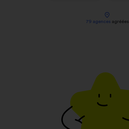
location_on
79 agences
agréées