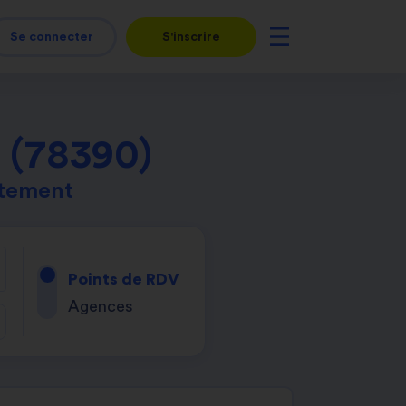
Se connecter
S'inscrire
 (78390)
rtement
Points de RDV
Agences