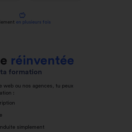
savings
iement
en plusieurs fois
le
réinventée
s ta formation
ite web ou nos agences, tu peux
ation :
ription
e
conduite simplement