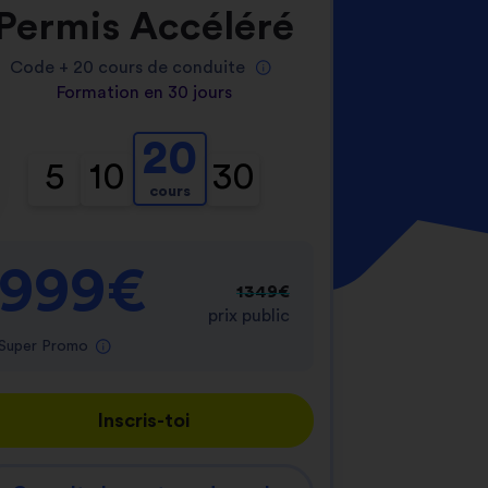
Permis Accéléré
Code +
20
cours de conduite
Formation en 30 jours
20
5
10
30
cours
nnalisez vos Options
er vos paramètres de confidentialité, en garantis
999€
1349€
prix public
Super Promo
Inscris-toi