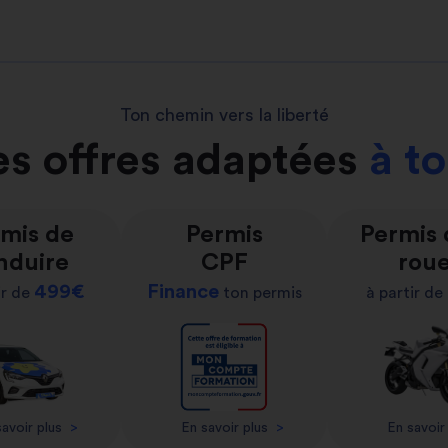
Ton chemin vers la liberté
s offres adaptées
à t
mis de
Permis
Permis
nduire
CPF
rou
499€
Finance
ir de
ton permis
à partir de
avoir plus
>
En savoir plus
>
En savoir