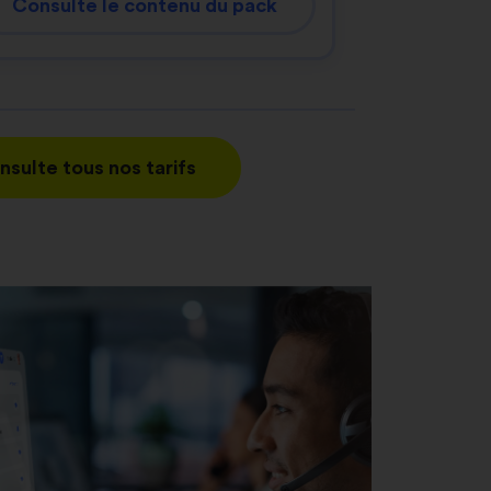
Consulte le contenu du pack
nsulte tous nos tarifs