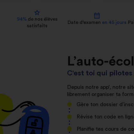
star
calendar_month
94%
de nos
élèves
Date d’examen
en 45 jours
Pa
satisfaits
L’auto-éco
C'est toi qui pilote
Depuis notre app’, notre s
librement organiser ta form
Gère ton dossier d’insc
Révise ton code en lign
Planifie tes cours de 