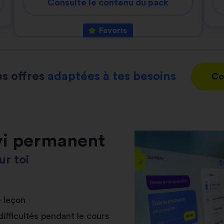
Consulte le contenu du pack
Favoris
s offres
adaptées à tes besoins
Co
vi permanent
r toi
e leçon
difficultés pendant le cours