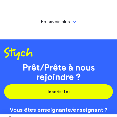
En savoir plus
Prêt/Prête à nous
rejoindre ?
Inscris-toi
Vous êtes enseignante/
enseignant ?
On recrute