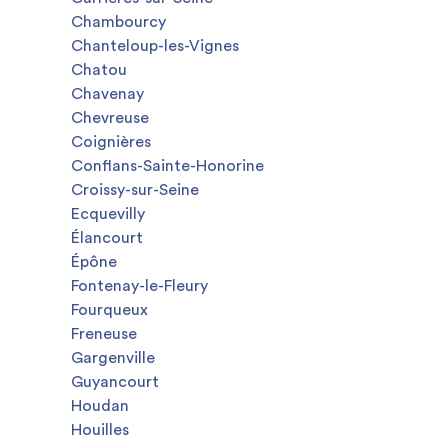
Chambourcy
Chanteloup-les-Vignes
Chatou
Chavenay
Chevreuse
Coignières
Conflans-Sainte-Honorine
Croissy-sur-Seine
Ecquevilly
Élancourt
Épône
Fontenay-le-Fleury
Fourqueux
Freneuse
Gargenville
Guyancourt
Houdan
Houilles