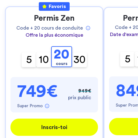
Favoris
Permis Zen
Per
Code +
2
Code +
20
cours de conduite
Date d'exam
Offre la plus économique
20
5
5
10
30
cours
84
749€
949€
prix public
Super Pro
Super Promo
Inscris-toi