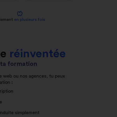
savings
iement
en plusieurs fois
le
réinventée
s ta formation
ite web ou nos agences, tu peux
ation :
ription
e
conduite simplement