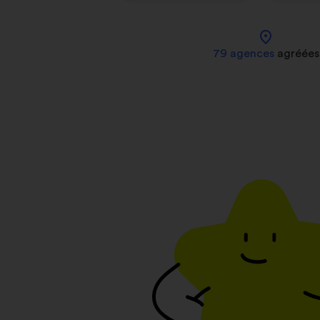
location_on
79 agences
agréées