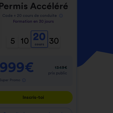
Permis Accéléré
Code +
20
cours de conduite
Formation en 30 jours
20
5
10
30
cours
nnalisez vos Options
er vos paramètres de confidentialité, en garantis
999€
1349€
prix public
Super Promo
Inscris-toi