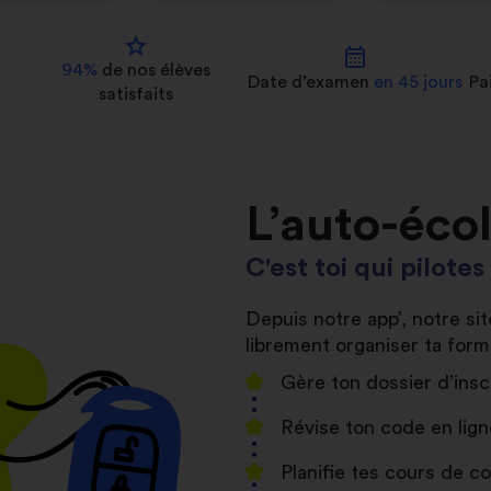
star
calendar_month
94%
de nos
élèves
Date d’examen
en 45 jours
Pa
satisfaits
L’auto-éco
C'est toi qui pilote
Depuis notre app’, notre s
librement organiser ta form
Gère ton dossier d’insc
Révise ton code en lign
Planifie tes cours de 