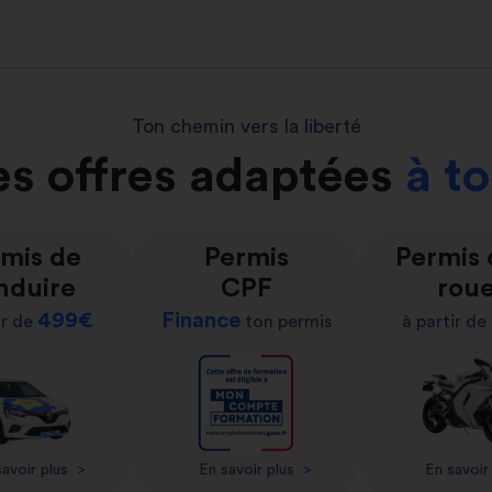
Ton chemin vers la liberté
s offres adaptées
à t
mis de
Permis
Permis
nduire
CPF
rou
499€
Finance
ir de
ton permis
à partir de
avoir plus
>
En savoir plus
>
En savoir