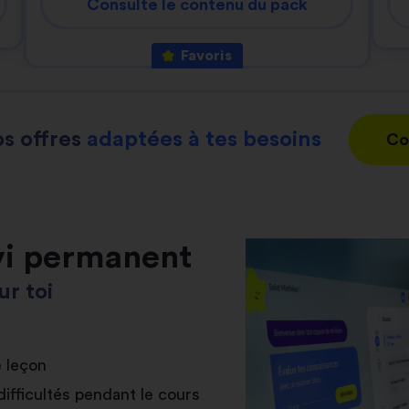
Consulte le contenu du pack
Favoris
s offres
adaptées à tes besoins
Co
vi permanent
r toi
e leçon
difficultés pendant le cours