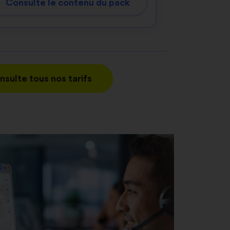
Consulte le contenu du pack
nsulte tous nos tarifs