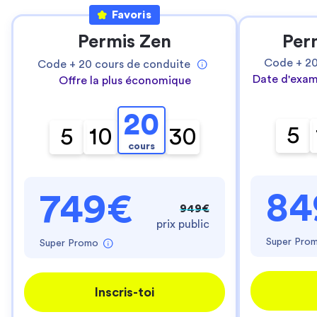
Favoris
Permis Zen
Per
Code +
2
Code +
20
cours de conduite
Date d'exam
Offre la plus économique
20
5
5
10
30
cours
84
749€
949€
prix public
Super Pro
Super Promo
Inscris-toi