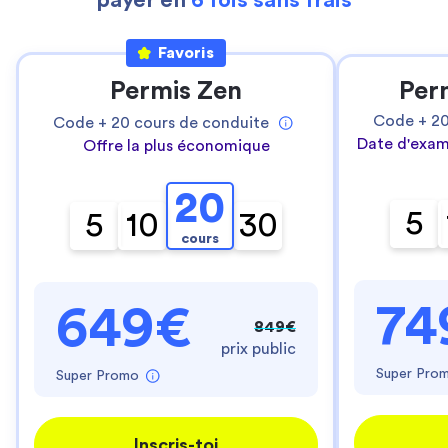
payer en
6 fois sans frais
Favoris
Permis Zen
Per
Code +
2
Code +
20
cours de conduite
Date d'exam
Offre la plus économique
20
5
5
10
30
cours
74
649€
849€
prix public
Super Pro
Super Promo
Inscris-toi