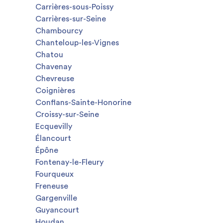
Carrières-sous-Poissy
Carrières-sur-Seine
Chambourcy
Chanteloup-les-Vignes
Chatou
Chavenay
Chevreuse
Coignières
Conflans-Sainte-Honorine
Croissy-sur-Seine
Ecquevilly
Élancourt
Épône
Fontenay-le-Fleury
Fourqueux
Freneuse
Gargenville
Guyancourt
Houdan