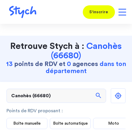
S'inscrire
Retrouve Stych à :
Canohès
(66680)
13
points de RDV et
0
agences
dans ton
département
search
Points de RDV proposant :
Boîte manuelle
Boîte automatique
Moto