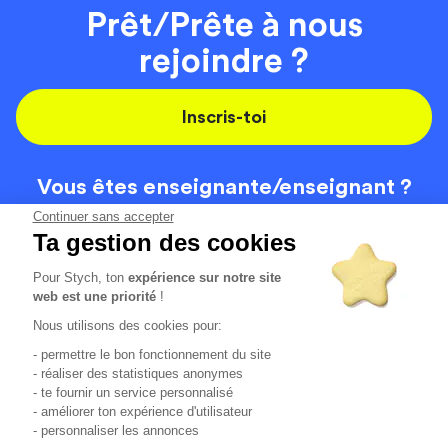
Prêt/Prête à nous
rejoindre ?
Inscris-toi
Vous êtes enseignante/
enseignant ?
On recrute
Continuer sans accepter
Ta gestion des cookies
Pour Stych, ton
expérience sur notre site
Code de la route
Contact
web est une priorité
!
Permis de conduire
Recrutement
Nous utilisons des cookies pour:
Permis CPF
CGV
- permettre le bon fonctionnement du site
Localisation
Mentions légales
- réaliser des statistiques anonymes
- te fournir un service personnalisé
- améliorer ton expérience d'utilisateur
Tous les avis clients
4.6/5 (51125 avis publiés)
- personnaliser les annonces