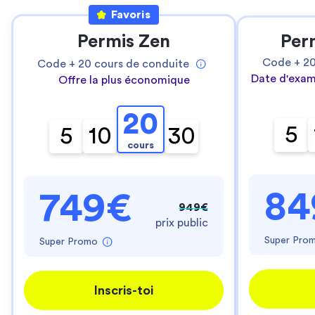
Favoris
Permis Zen
Per
Code +
2
Code +
20
cours de conduite
Date d'exam
Offre la plus économique
20
5
5
10
30
cours
84
749€
949€
prix public
Super Pro
Super Promo
Inscris-toi