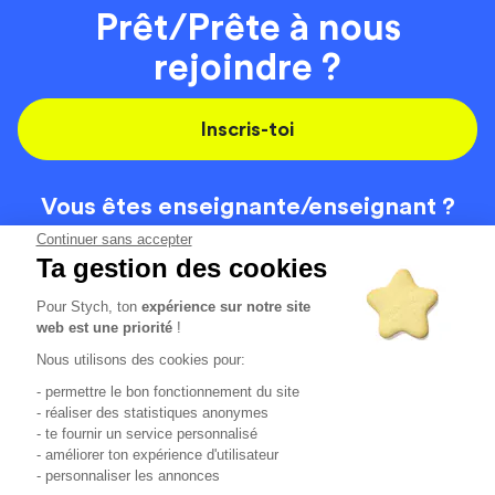
Prêt/Prête à nous
rejoindre ?
Inscris-toi
Vous êtes enseignante/
enseignant ?
On recrute
Continuer sans accepter
Ta gestion des cookies
Pour Stych, ton
expérience sur notre site
Code de la route
Contact
web est une priorité
!
Permis de conduire
Recrutement
Nous utilisons des cookies pour:
Permis CPF
CGV
- permettre le bon fonctionnement du site
Localisation
Mentions légales
- réaliser des statistiques anonymes
- te fournir un service personnalisé
- améliorer ton expérience d'utilisateur
Tous les avis clients
4.6/5 (51136 avis publiés)
- personnaliser les annonces