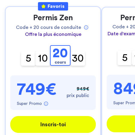
Favoris
Permis Zen
Per
Code +
2
Code +
20
cours de conduite
Date d'exam
Offre la plus économique
20
5
5
10
30
cours
84
749€
949€
prix public
Super Pro
Super Promo
Inscris-toi