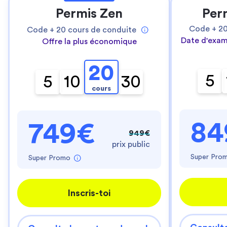
Permis Zen
Per
Code +
2
Code +
20
cours de conduite
Date d'exam
Offre la plus économique
20
5
5
10
30
cours
84
749€
949€
prix public
Super Pro
Super Promo
Inscris-toi