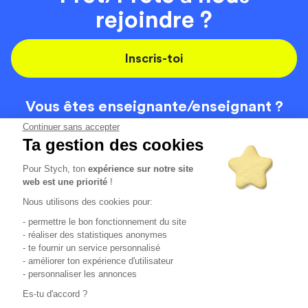
rejoindre ?
Inscris-toi
Vous êtes enseignante/
enseignant ?
On recrute
Continuer sans accepter
Ta gestion des cookies
Pour Stych, ton
expérience sur notre site
Code de la route
Contact
web est une priorité
!
Permis de conduire
Recrutement
Nous utilisons des cookies pour:
Permis CPF
CGV
- permettre le bon fonctionnement du site
Localisation
Mentions légales
- réaliser des statistiques anonymes
- te fournir un service personnalisé
- améliorer ton expérience d'utilisateur
Tous les avis clients
4.6/5 (51154 avis publiés)
- personnaliser les annonces
*selon étude interne disponible sur
https://www.stych.fr/etude
Es-tu d'accord ?
Comment sont calculés nos taux de réussite ?