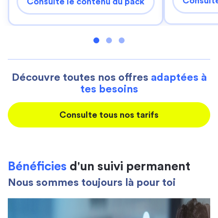
Consulte
Consulte le contenu du pack
Découvre toutes nos offres
adaptées à
tes besoins
Consulte tous nos tarifs
Bénéficies
d'un suivi permanent
Nous sommes toujours là pour toi