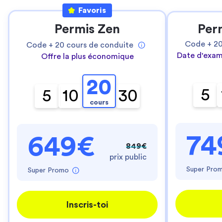
Favoris
Permis Zen
Per
Code +
2
Code +
20
cours de conduite
Date d'exam
Offre la plus économique
20
5
5
10
30
cours
74
649€
849€
prix public
Super Pro
Super Promo
Inscris-toi