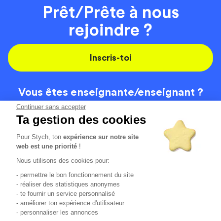
Prêt/Prête à nous
rejoindre ?
Inscris-toi
Vous êtes enseignante/
enseignant ?
On recrute
Continuer sans accepter
Ta gestion des cookies
Pour Stych, ton
expérience sur notre site
Code de la route
Contact
web est une priorité
!
Permis de conduire
Recrutement
Nous utilisons des cookies pour:
Permis CPF
CGV
- permettre le bon fonctionnement du site
Localisation
Mentions légales
- réaliser des statistiques anonymes
- te fournir un service personnalisé
- améliorer ton expérience d'utilisateur
Tous les avis clients
4.6/5 (51148 avis publiés)
- personnaliser les annonces