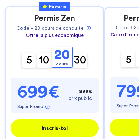
Favoris
Permis Zen
Per
Code +
2
Code +
20
cours de conduite
Date d'exam
Offre la plus économique
20
5
5
10
30
cours
79
699€
899€
prix public
Super Pro
Super Promo
Inscris-toi