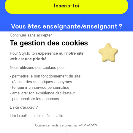
Inscris-toi
Vous êtes enseignante/
enseignant ?
On recrute
Continuer sans accepter
Ta gestion des cookies
Pour Stych, ton
expérience sur notre site
Code de la route
Contact
web est une priorité
!
Permis de conduire
Recrutement
Nous utilisons des cookies pour:
Permis CPF
CGV
- permettre le bon fonctionnement du site
Localisation
Mentions légales
- réaliser des statistiques anonymes
- te fournir un service personnalisé
- améliorer ton expérience d'utilisateur
Tous les avis clients
4.6/5 (51154 avis publiés)
- personnaliser les annonces
*selon étude interne disponible sur
https://www.stych.fr/etude
Es-tu d'accord ?
Comment sont calculés nos taux de réussite ?
Lire la politique de confidentialité
Nos taux de réussite sont calculés sur tous les élèves ayant
passé leur examen une ou deux fois au cours des 12 derniers
Consentements certifiés par
mois.