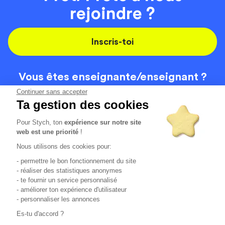
rejoindre ?
Inscris-toi
Vous êtes enseignante/
enseignant ?
On recrute
Continuer sans accepter
Ta gestion des cookies
Pour Stych, ton
expérience sur notre site
Code de la route
Contact
web est une priorité
!
Permis de conduire
Recrutement
Nous utilisons des cookies pour:
Permis CPF
CGV
- permettre le bon fonctionnement du site
Localisation
Mentions légales
- réaliser des statistiques anonymes
- te fournir un service personnalisé
- améliorer ton expérience d'utilisateur
Tous les avis clients
4.6/5 (51148 avis publiés)
- personnaliser les annonces
*selon étude interne disponible sur
https://www.stych.fr/etude
Es-tu d'accord ?
Comment sont calculés nos taux de réussite ?