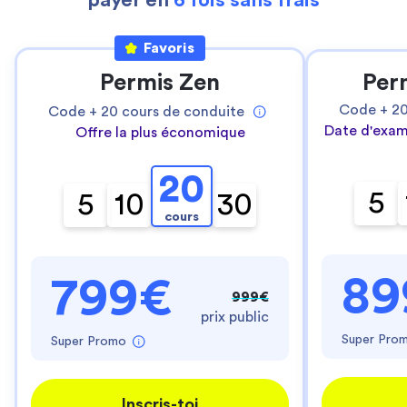
payer en
6 fois sans frais
Favoris
Permis Zen
Per
Code +
2
Code +
20
cours de conduite
Date d'exam
Offre la plus économique
20
5
5
10
30
cours
89
799€
999€
prix public
Super Pro
Super Promo
Inscris-toi