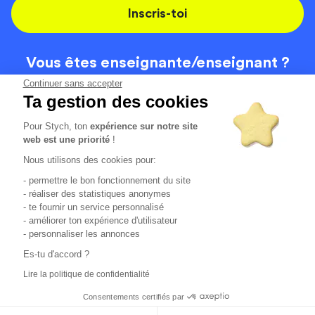
Inscris-toi
Vous êtes enseignante/
enseignant ?
On recrute
Continuer sans accepter
Ta gestion des cookies
Pour Stych, ton
expérience sur notre site
Code de la route
Contact
web est une priorité
!
Permis de conduire
Recrutement
Nous utilisons des cookies pour:
Permis CPF
CGV
- permettre le bon fonctionnement du site
Localisation
Mentions légales
- réaliser des statistiques anonymes
- te fournir un service personnalisé
- améliorer ton expérience d'utilisateur
Tous les avis clients
4.6/5 (51125 avis publiés)
- personnaliser les annonces
*selon étude interne disponible sur
https://www.stych.fr/etude
Es-tu d'accord ?
Comment sont calculés nos taux de réussite ?
Lire la politique de confidentialité
Nos taux de réussite sont calculés sur tous les élèves ayant
passé leur examen une ou deux fois au cours des 12 derniers
Consentements certifiés par
mois.