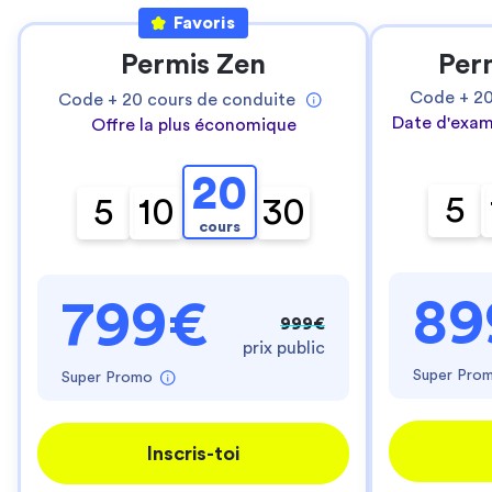
Favoris
Permis Zen
Per
Code +
2
Code +
20
cours de conduite
Date d'exam
Offre la plus économique
20
5
5
10
30
cours
89
799€
999€
prix public
Super Pro
Super Promo
Inscris-toi