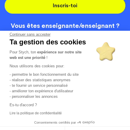
Inscris-toi
Vous êtes enseignante/
enseignant ?
On recrute
Continuer sans accepter
Ta gestion des cookies
Pour Stych, ton
expérience sur notre site
Code de la route
Contact
web est une priorité
!
Permis de conduire
Recrutement
Nous utilisons des cookies pour:
Permis CPF
CGV
- permettre le bon fonctionnement du site
Localisation
Mentions légales
- réaliser des statistiques anonymes
- te fournir un service personnalisé
- améliorer ton expérience d'utilisateur
Tous les avis clients
4.6/5 (51148 avis publiés)
- personnaliser les annonces
*selon étude interne disponible sur
https://www.stych.fr/etude
Es-tu d'accord ?
Comment sont calculés nos taux de réussite ?
Lire la politique de confidentialité
Nos taux de réussite sont calculés sur tous les élèves ayant
passé leur examen une ou deux fois au cours des 12 derniers
Consentements certifiés par
mois.