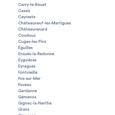
Carry-le-Rouet
Cassis
Ceyreste
Châteauneuf-les-Martigues
Châteaurenard
Coudoux
Cuges-les-Pins
Éguilles
Ensuès-la-Redonne
Eyguières
Eyragues
Fontvieille
Fos-sur-Mer
Fuveau
Gardanne
Gémenos
Gignac-la-Nerthe
Grans