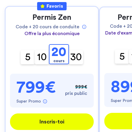
Favoris
Permis Zen
Per
Code +
2
Code +
20
cours de conduite
Date d'exam
Offre la plus économique
20
5
5
10
30
cours
89
799€
999€
prix public
Super Pro
Super Promo
Inscris-toi