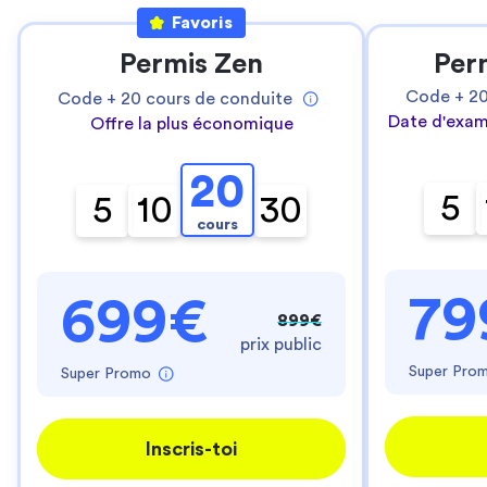
Favoris
Permis Zen
Per
Code +
2
Code +
20
cours de conduite
Date d'exam
Offre la plus économique
20
5
5
10
30
cours
79
699€
899€
prix public
Super Pro
Super Promo
Inscris-toi