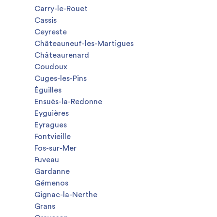
Carry-le-Rouet
Cassis
Ceyreste
Châteauneuf-les-Martigues
Châteaurenard
Coudoux
Cuges-les-Pins
Éguilles
Ensuès-la-Redonne
Eyguières
Eyragues
Fontvieille
Fos-sur-Mer
Fuveau
Gardanne
Gémenos
Gignac-la-Nerthe
Grans