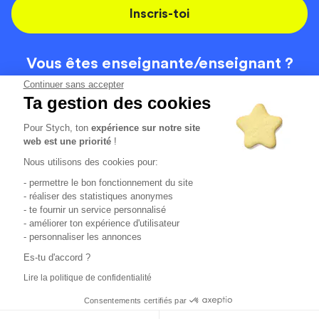
Inscris-toi
Vous êtes enseignante/
enseignant ?
On recrute
Continuer sans accepter
Ta gestion des cookies
Pour Stych, ton
expérience sur notre site
Code de la route
Contact
web est une priorité
!
Permis de conduire
Recrutement
Nous utilisons des cookies pour:
Permis CPF
CGV
- permettre le bon fonctionnement du site
Localisation
Mentions légales
- réaliser des statistiques anonymes
- te fournir un service personnalisé
- améliorer ton expérience d'utilisateur
Tous les avis clients
4.6/5 (51136 avis publiés)
- personnaliser les annonces
*selon étude interne disponible sur
https://www.stych.fr/etude
Es-tu d'accord ?
Comment sont calculés nos taux de réussite ?
Lire la politique de confidentialité
Nos taux de réussite sont calculés sur tous les élèves ayant
passé leur examen une ou deux fois au cours des 12 derniers
Consentements certifiés par
mois.