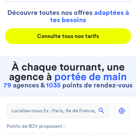
Découvre toutes nos offres
adaptées à
tes besoins
Consulte tous nos tarifs
À chaque tournant, une
agence à
portée de main
79
agences &
1035
points de rendez-vous
search
Points de RDV proposant :