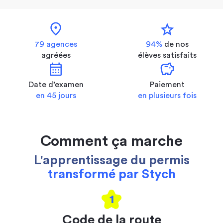
location_on
star
79 agences
94%
de nos
agréées
élèves satisfaits
calendar_month
savings
Date d’examen
Paiement
en 45 jours
en plusieurs fois
Comment ça marche
L'apprentissage du permis
transformé par Stych
1
Code de la route