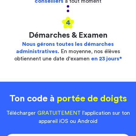
conseillers
à tout moment
4
Démarches & Examen
Nous gérons toutes les démarches
administratives
. En moyenne, nos élèves
obtiennent une date d'examen
en 23 jours*
Ton code à
portée de doigts
Télécharger
GRATUITEMENT
l’application sur ton
appareil iOS ou Android