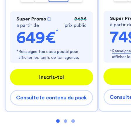
Super P
Super Promo
849€
à partir d
à partir de
prix public
*
74
649€
*
Renseigne
*
Renseigne ton code postal
pour
afficher l
afficher les tarifs de ton agence.
Inscris-toi
Consulte
Consulte le contenu du pack