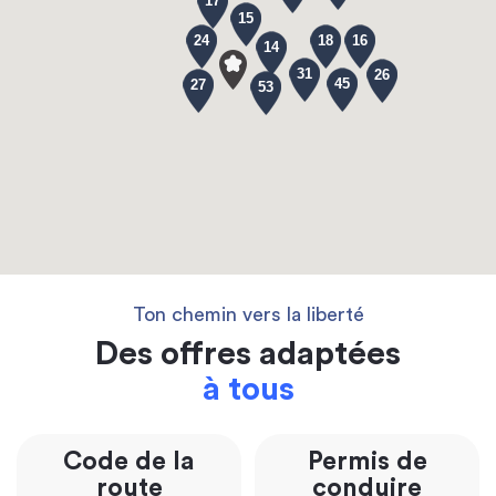
17
15
24
18
16
14
31
26
45
27
53
Ton chemin vers la liberté
Des offres adaptées
à tous
Code de la
Permis de
route
conduire