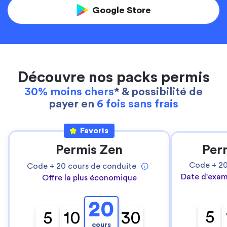
Google Store
Découvre nos packs permis
30% moins chers
* & possibilité de
payer en
6 fois sans frais
Favoris
Permis Zen
Per
Code +
2
Code +
20
cours de conduite
Date d'exam
Offre la plus économique
20
5
5
10
30
cours