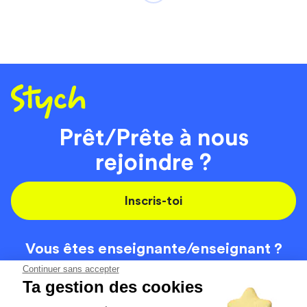
Prêt/Prête à nous
rejoindre ?
Inscris-toi
Vous êtes enseignante/
enseignant ?
On recrute
Continuer sans accepter
Ta gestion des cookies