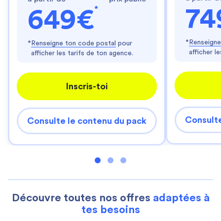
*
74
649€
*
Renseigne
*
Renseigne ton code postal
pour
afficher l
afficher les tarifs de ton agence.
Inscris-toi
Consulte
Consulte le contenu du pack
Découvre toutes nos offres
adaptées à
tes besoins