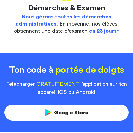
Démarches & Examen
Nous gérons toutes les démarches
administratives
. En moyenne, nos élèves
obtiennent une date d'examen
en 23 jours*
Ton code à
portée de doigts
Télécharger
GRATUITEMENT
l’application sur ton
appareil iOS ou Android
Google Store