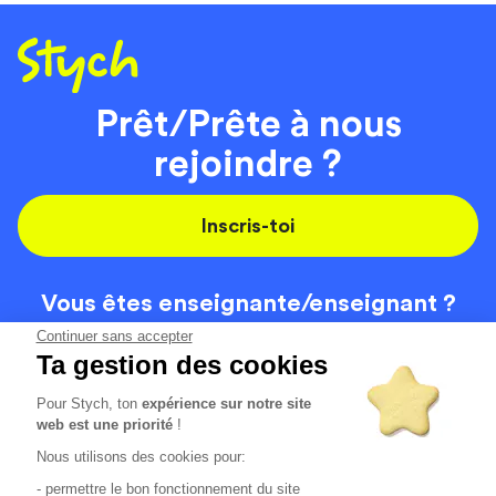
Prêt/Prête à nous
rejoindre ?
Inscris-toi
Vous êtes enseignante/
enseignant ?
On recrute
Continuer sans accepter
Ta gestion des cookies
Pour Stych, ton
expérience sur notre site
Code de la route
Contact
web est une priorité
!
Permis de conduire
Recrutement
Nous utilisons des cookies pour:
Permis CPF
CGV
- permettre le bon fonctionnement du site