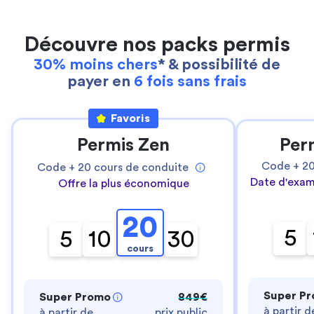
Découvre nos packs permis
30% moins chers
* & possibilité de
payer en
6 fois sans frais
Favoris
Permis Zen
Per
Code +
2
Code +
20
cours de conduite
Date d'exam
Offre la plus économique
20
5
5
10
30
cours
Super P
Super Promo
849€
à partir d
à partir de
prix public