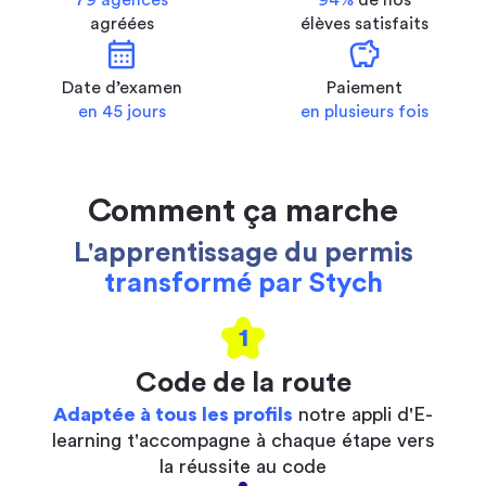
79 agences
94%
de nos
agréées
élèves satisfaits
calendar_month
savings
Date d’examen
Paiement
en 45 jours
en plusieurs fois
Comment ça marche
L'apprentissage du permis
transformé par Stych
1
Code de la route
Adaptée à tous les profils
notre appli d'E-
learning t'accompagne à chaque étape vers
la réussite au code