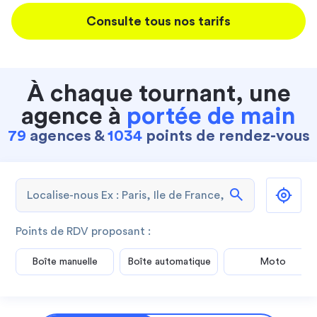
Consulte tous nos tarifs
À chaque tournant, une
agence à
portée de main
79
agences &
1034
points de rendez-vous
search
Points de RDV proposant :
Boîte manuelle
Boîte automatique
Moto