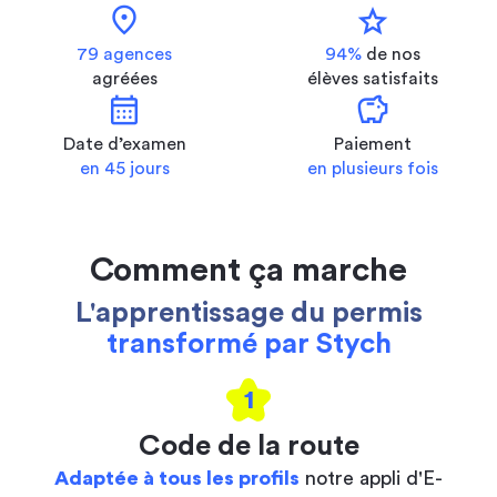
location_on
star
79 agences
94%
de nos
agréées
élèves satisfaits
calendar_month
savings
Date d’examen
Paiement
en 45 jours
en plusieurs fois
Comment ça marche
L'apprentissage du permis
transformé par Stych
1
Code de la route
Adaptée à tous les profils
notre appli d'E-