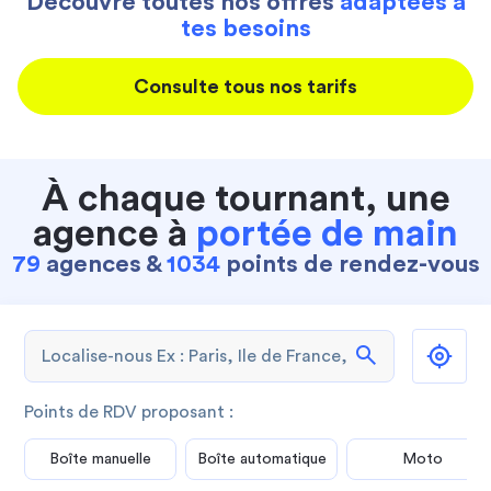
Découvre toutes nos offres
adaptées à
tes besoins
Consulte tous nos tarifs
À chaque tournant, une
agence à
portée de main
79
agences &
1034
points de rendez-vous
search
Points de RDV proposant :
Boîte manuelle
Boîte automatique
Moto