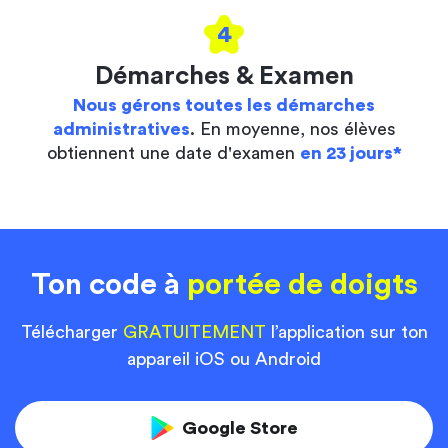
4
Démarches & Examen
Nous gérons toutes les démarches
administratives
. En moyenne, nos élèves
obtiennent une date d'examen
en 23 jours*
Ton code à
portée de doigts
Télécharger
GRATUITEMENT
l’application sur ton
appareil iOS ou Android
Google Store