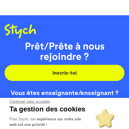
Prêt/Prête à nous
rejoindre ?
Inscris-toi
Vous êtes enseignante/
enseignant ?
On recrute
Continuer sans accepter
Ta gestion des cookies
Pour Stych, ton
expérience sur notre site
Code de la route
Contact
web est une priorité
!