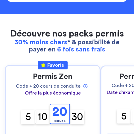
Découvre nos packs permis
30% moins chers
* & possibilité de
payer en
6 fois sans frais
Favoris
Permis Zen
Per
Code +
2
Code +
20
cours de conduite
Date d'exam
Offre la plus économique
20
5
5
10
30
cours