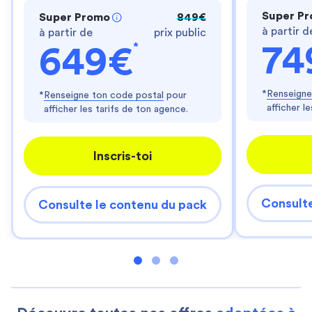
Super P
Super Promo
849€
à partir d
à partir de
prix public
*
74
649€
*
Renseigne
*
Renseigne ton code postal
pour
afficher l
afficher les tarifs de ton agence.
Inscris-toi
Consulte
Consulte le contenu du pack