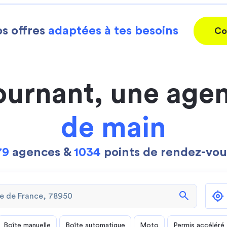
s offres
adaptées à tes besoins
Co
ournant, une age
de main
79
agences &
1034
points de rendez-vou
search
Boîte manuelle
Boîte automatique
Moto
Permis accéléré