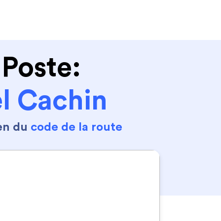
Se connecter
S'inscrire
 Poste:
l Cachin
en du
code de la route