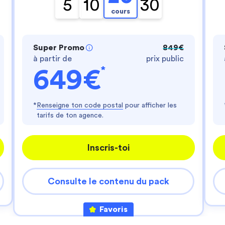
- te fournir un service personnalisé
5
10
30
- améliorer ton expérience d'utilisateur
cours
- personnaliser les annonces
Es-tu d'accord ?
Super Promo
849€
Lire la politique de confidentialité
à partir de
prix public
Consentements certifiés par
*
649€
Je choisis
J'accepte
Axeptio consent
Plateforme de Gestion du Consentement : Perso
*
Renseigne ton code postal
pour afficher les
tarifs de ton agence.
Notre plateforme vous permet d'adapter et de gér
Inscris-toi
Consulte le contenu du pack
Favoris