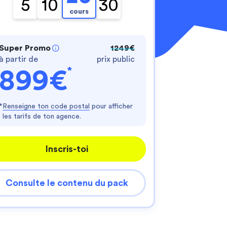
5
10
30
cours
Super Promo
1249€
à partir de
prix public
*
899€
nnalisez vos Options
*
Renseigne ton code postal
pour afficher
les tarifs de ton agence.
er vos paramètres de confidentialité, en garantis
Inscris-toi
Consulte le contenu du pack