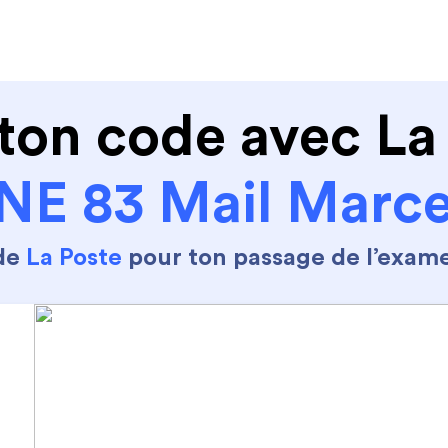
de conduire
Permis Moto
Où sommes nous ?
ton code avec La
E 83 Mail Marce
 de
La Poste
pour ton passage de l’exam