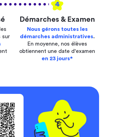
4
sé
Démarches & Examen
les
Nous gérons toutes les
 sur
démarches administratives
.
s
En moyenne, nos élèves
ent
obtiennent une date d'examen
en 23 jours*