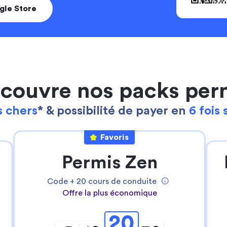
gle Store
couvre nos packs per
 chers
* & possibilité de payer en
6 fois 
Favoris
Continuer sans accepter
Ta gestion des cookies
Permis Zen
Pour Stych, ton
expérience sur notre site
web est une priorité
!
Code +
20
cours de conduite
Offre la plus économique
Nous utilisons des cookies pour:
- permettre le bon fonctionnement du site
20
- réaliser des statistiques anonymes