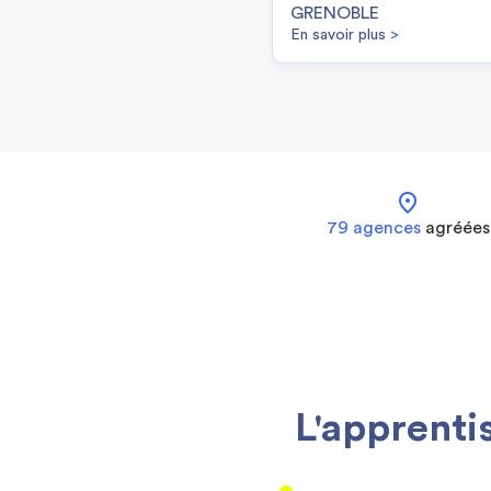
GRENOBLE
En savoir plus
>
location_on
79 agences
agréées
L'apprenti