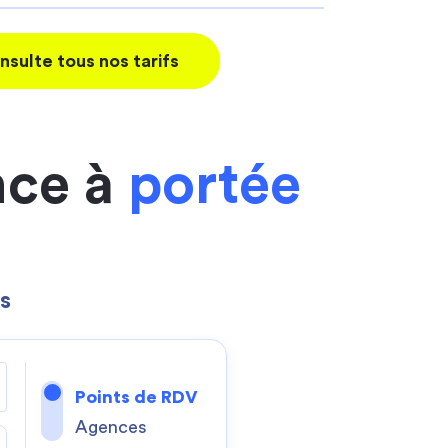
nsulte tous nos tarifs
nce à
portée
s
Points de RDV
Agences