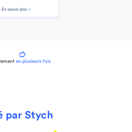
En savoir plus
>
savings
iement
en plusieurs fois
 par Stych