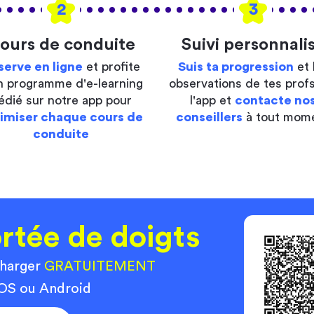
2
3
ours de conduite
Suivi personnali
serve en ligne
et profite
Suis ta progression
et 
n programme d'e-learning
observations de tes profs
édié sur notre app pour
l'app et
contacte no
imiser chaque cours de
conseillers
à tout mom
conduite
rtée de doigts
charger
GRATUITEMENT
 iOS ou Android