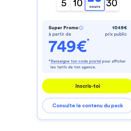
5
10
30
cours
Super Promo
1049€
à partir de
prix public
*
749€
*
Renseigne ton code postal
pour afficher
les tarifs de ton agence.
Inscris-toi
Consulte le contenu du pack