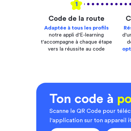
1
Code de la route
C
Adaptée à tous les profils
Ré
notre appli d'E-learning
d'u
t'accompagne à chaque étape
d
vers la réussite au code
opt
Ton code à
po
Scanne le QR Code pour télé
l'application sur ton appareil