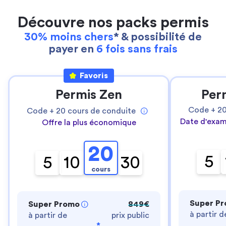
Découvre nos packs permis
30% moins chers
* & possibilité de
payer en
6 fois sans frais
Favoris
Permis Zen
Per
Code +
2
Code +
20
cours de conduite
Date d'exam
Offre la plus économique
20
5
5
10
30
cours
Super P
Super Promo
849€
à partir d
à partir de
prix public
*