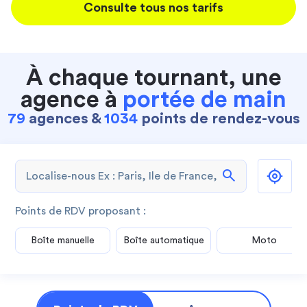
Consulte tous nos tarifs
À chaque tournant, une
agence à
portée de main
79
agences &
1034
points de rendez-vous
search
Points de RDV proposant :
Boîte manuelle
Boîte automatique
Moto