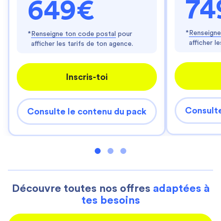
74
649€
*
Renseigne
*
Renseigne ton code postal
pour
afficher l
afficher les tarifs de ton agence.
Inscris-toi
Consulte
Consulte le contenu du pack
Découvre toutes nos offres
adaptées à
tes besoins