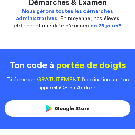
Démarches & Examen
Nous gérons toutes les démarches
administratives
. En moyenne, nos élèves
obtiennent une date d'examen
en 23 jours*
Ton code à
portée de doigts
Télécharger
GRATUITEMENT
l’application sur ton
appareil iOS ou Android
Google Store