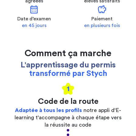
agréées
élèves satisfaits
calendar_month
savings
Date d’examen
Paiement
en 45 jours
en plusieurs fois
Comment ça marche
L'apprentissage du permis
transformé par Stych
1
Code de la route
Adaptée à tous les profils
notre appli d'E-
learning t'accompagne à chaque étape vers
la réussite au code