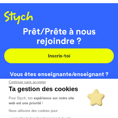
Prêt/Prête à nous
rejoindre ?
Inscris-toi
Vous êtes enseignante/
enseignant ?
On recrute
Continuer sans accepter
Ta gestion des cookies
Pour Stych, ton
expérience sur notre site
Code de la route
Contact
web est une priorité
!
Permis de conduire
Recrutement
Nous utilisons des cookies pour:
Permis CPF
CGV