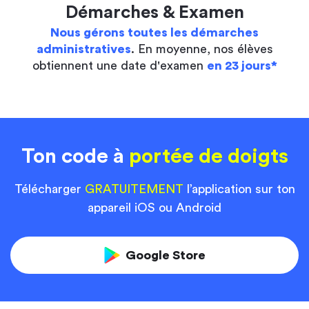
Démarches & Examen
Nous gérons toutes les démarches
administratives
. En moyenne, nos élèves
obtiennent une date d'examen
en 23 jours*
Ton code à
portée de doigts
Télécharger
GRATUITEMENT
l’application sur ton
appareil iOS ou Android
Google Store