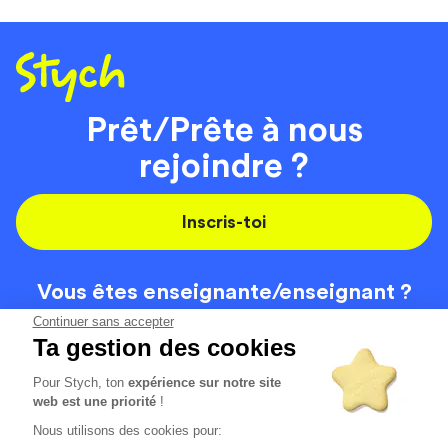
Prêt/Prête à nous
rejoindre ?
Inscris-toi
Vous êtes enseignante/
enseignant ?
On recrute
Continuer sans accepter
Ta gestion des cookies
Pour Stych, ton
expérience sur notre site
Code de la route
Contact
web est une priorité
!
Permis de conduire
Recrutement
Nous utilisons des cookies pour:
Permis CPF
CGV