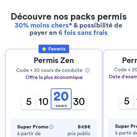
Découvre nos packs permis
30% moins chers
* & possibilité de
payer en
6 fois sans frais
Favoris
Permis Zen
Per
Code +
2
Code +
20
cours de conduite
Date d'exam
Offre la plus économique
20
5
5
10
30
cours
Super P
Super Promo
849€
à partir d
à partir de
prix public