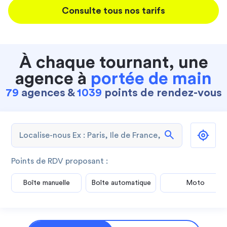
Consulte tous nos tarifs
À chaque tournant, une
agence à
portée de main
79
agences &
1039
points de rendez-vous
search
Points de RDV proposant :
Boîte manuelle
Boîte automatique
Moto