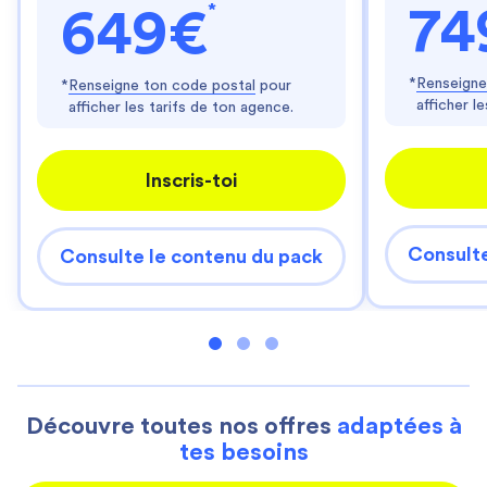
*
74
649€
*
Renseigne
*
Renseigne ton code postal
pour
afficher l
afficher les tarifs de ton agence.
Inscris-toi
Consulte
Consulte le contenu du pack
Découvre toutes nos offres
adaptées à
tes besoins