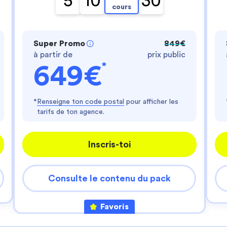
5
10
30
- te fournir un service personnalisé
cours
- améliorer ton expérience d'utilisateur
- personnaliser les annonces
Es-tu d'accord ?
Super Promo
849€
Lire la politique de confidentialité
à partir de
prix public
*
649€
Consentements certifiés par
Je choisis
J'accepte
Axeptio consent
Plateforme de Gestion du Consentement : Perso
*
Renseigne ton code postal
pour afficher les
tarifs de ton agence.
Notre plateforme vous permet d'adapter et de gér
Inscris-toi
Consulte le contenu du pack
Favoris