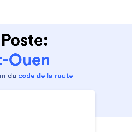
Se connecter
S'inscrire
 Poste:
nt-Ouen
en du
code de la route