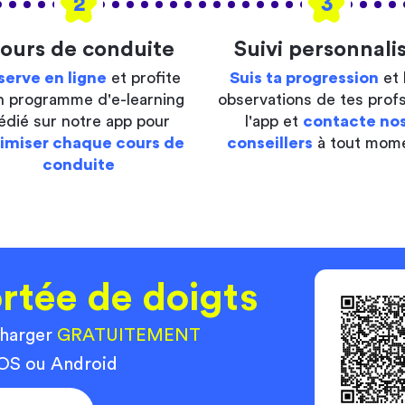
2
3
ours de conduite
Suivi personnali
serve en ligne
et profite
Suis ta progression
et 
n programme d'e-learning
observations de tes profs
édié sur notre app pour
l'app et
contacte no
imiser chaque cours de
conseillers
à tout mom
conduite
rtée de doigts
charger
GRATUITEMENT
 iOS ou Android