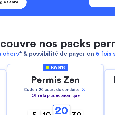
gle Store
couvre nos packs per
 chers
* & possibilité de payer en
6 fois 
Favoris
Continuer sans accepter
Ta gestion des cookies
Permis Zen
Pour Stych, ton
expérience sur notre site
Code +
20
cours de conduite
web est une priorité
!
Offre la plus économique
Nous utilisons des cookies pour:
- permettre le bon fonctionnement du site
20
- réaliser des statistiques anonymes