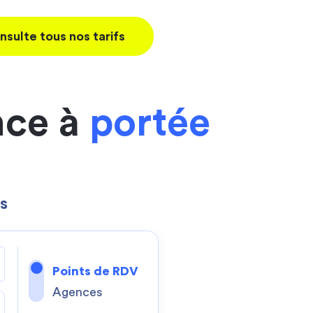
nsulte tous nos tarifs
nce à
portée
s
Points de RDV
Agences