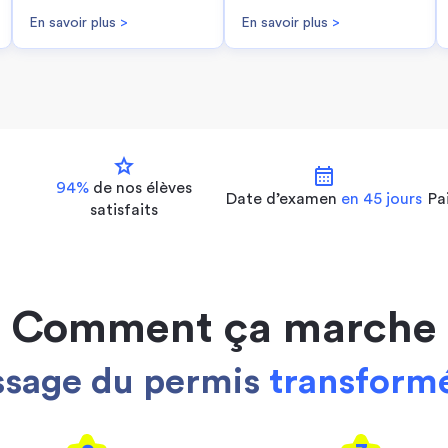
En savoir plus
>
En savoir plus
>
star
calendar_month
94%
de nos
élèves
Date d’examen
en 45 jours
Pa
satisfaits
Comment ça marche
ssage du permis
transformé