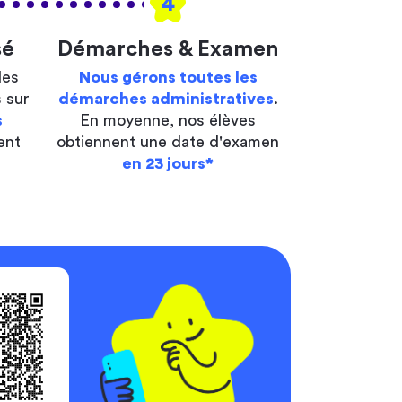
4
sé
Démarches & Examen
les
Nous gérons toutes les
 sur
démarches administratives
.
s
En moyenne, nos élèves
ent
obtiennent une date d'examen
en 23 jours*