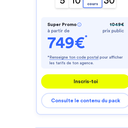
5
10
30
cours
Super Promo
1049€
à partir de
prix public
*
749€
*
Renseigne ton code postal
pour afficher
les tarifs de ton agence.
Inscris-toi
Consulte le contenu du pack