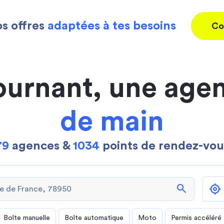
s offres
adaptées à tes besoins
Co
ournant, une age
de main
79
agences &
1034
points de rendez-vou
search
Boîte manuelle
Boîte automatique
Moto
Permis accéléré