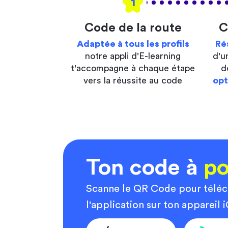
1
Code de la route
C
Adaptée à tous les profils
Ré
notre appli d'E-learning
d'u
t'accompagne à chaque étape
d
vers la réussite au code
opt
Ton code à
po
Scanne le QR Code pour télé
l'application sur ton appareil