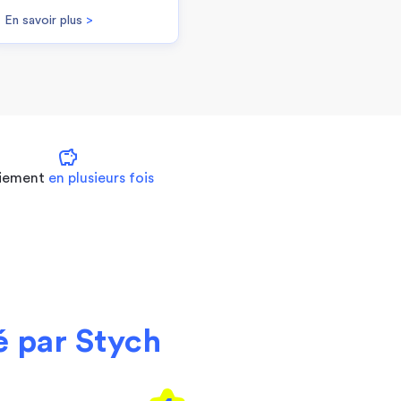
En savoir plus
>
savings
iement
en plusieurs fois
 par Stych