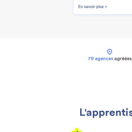
En savoir plus
>
location_on
79 agences
agréées
L'apprenti