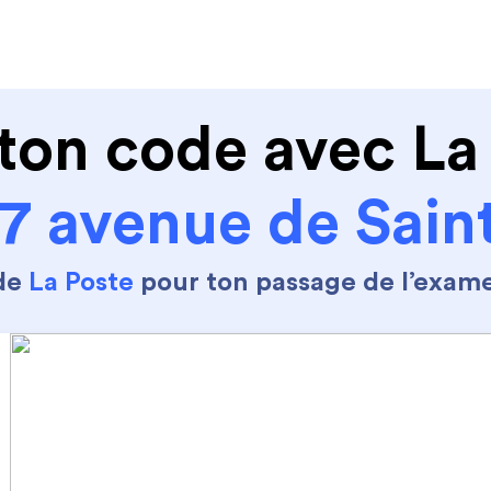
de conduire
Permis Moto
Où sommes nous ?
ton code avec La
57 avenue de Sai
 de
La Poste
pour ton passage de l’exam