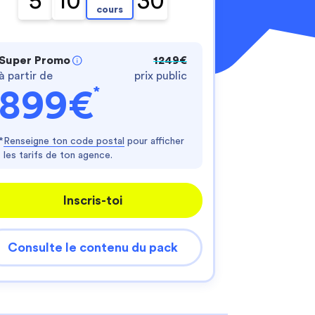
5
10
30
cours
Super Promo
1249€
à partir de
prix public
*
899€
nnalisez vos Options
*
Renseigne ton code postal
pour afficher
les tarifs de ton agence.
er vos paramètres de confidentialité, en garantis
Inscris-toi
Consulte le contenu du pack