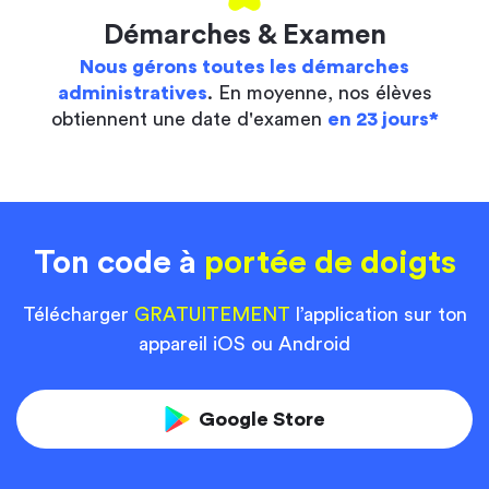
Démarches & Examen
Nous gérons toutes les démarches
administratives
. En moyenne, nos élèves
obtiennent une date d'examen
en 23 jours*
Ton code à
portée de doigts
Télécharger
GRATUITEMENT
l’application sur ton
appareil iOS ou Android
Google Store