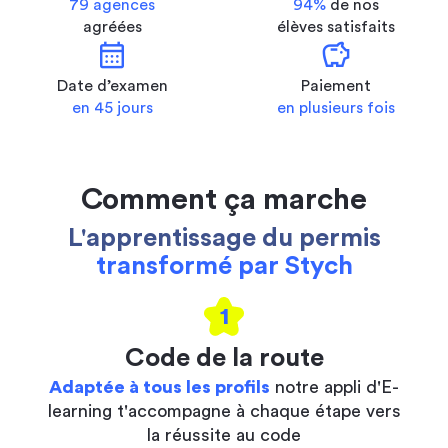
79 agences
94%
de nos
agréées
élèves satisfaits
calendar_month
savings
Date d’examen
Paiement
en 45 jours
en plusieurs fois
Comment ça marche
L'apprentissage du permis
transformé par Stych
1
Code de la route
Adaptée à tous les profils
notre appli d'E-
learning t'accompagne à chaque étape vers
la réussite au code