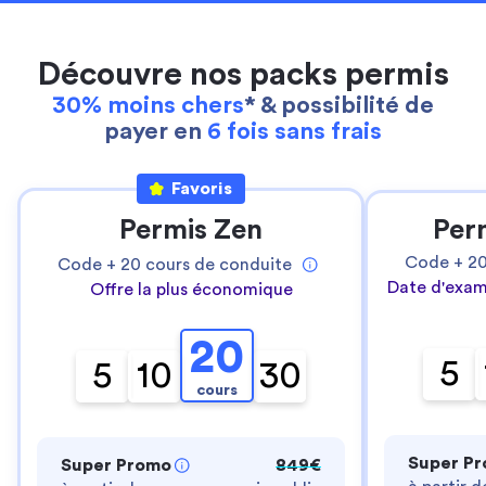
Découvre nos packs permis
30% moins chers
* & possibilité de
payer en
6 fois sans frais
Favoris
Permis Zen
Per
Code +
2
Code +
20
cours de conduite
Date d'exam
Offre la plus économique
20
5
5
10
30
cours
Super P
Super Promo
849€