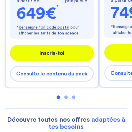
à partir d
à partir de
prix public
*
74
649€
*
Renseigne
*
Renseigne ton code postal
pour
afficher l
afficher les tarifs de ton agence.
Inscris-toi
Consulte
Consulte le contenu du pack
Découvre toutes nos offres
adaptées à
tes besoins