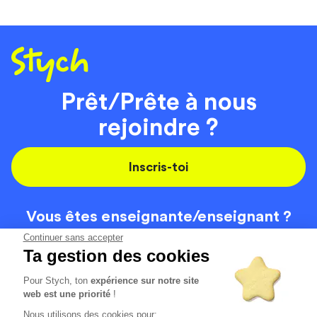
Prêt/Prête à nous
rejoindre ?
Inscris-toi
Vous êtes enseignante/
enseignant ?
On recrute
Continuer sans accepter
Ta gestion des cookies
Pour Stych, ton
expérience sur notre site
Code de la route
Contact
web est une priorité
!
Permis de conduire
Recrutement
Nous utilisons des cookies pour: