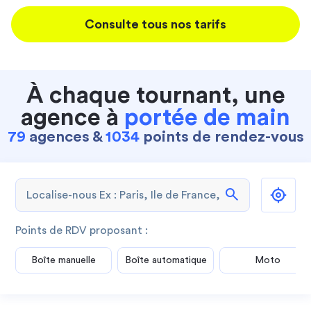
Consulte tous nos tarifs
À chaque tournant, une
agence à
portée de main
79
agences &
1034
points de rendez-vous
search
Points de RDV proposant :
Boîte manuelle
Boîte automatique
Moto