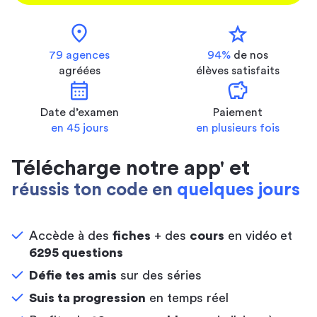
location_on
star
79 agences
94%
de nos
agréées
élèves satisfaits
calendar_month
savings
Date d’examen
Paiement
en 45 jours
en plusieurs fois
Télécharge notre app' et
réussis ton code en
quelques jours
Accède à des
fiches
+ des
cours
en vidéo et
6295 questions
Défie tes amis
sur des séries
Suis ta progression
en temps réel