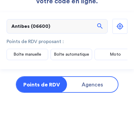
votre code en ligne.
search
Points de RDV proposant :
Boîte manuelle
Boîte automatique
Moto
Points de RDV
Agences