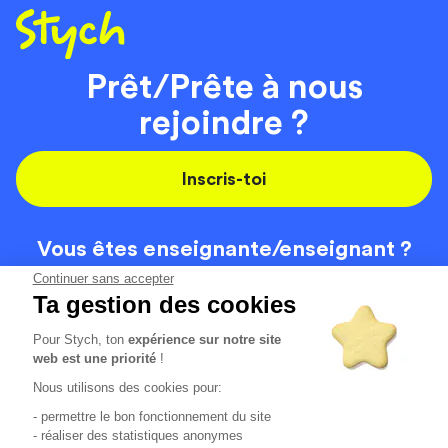
Prêt/Prête à nous
rejoindre ?
Inscris-toi
Vous êtes enseignante/
enseignant ?
On recrute
Continuer sans accepter
Ta gestion des cookies
Pour Stych, ton
expérience sur notre site
Code de la route
Contact
web est une priorité
!
Permis de conduire
Recrutement
Nous utilisons des cookies pour:
Permis CPF
CGV
- permettre le bon fonctionnement du site
Localisation
Mentions légales
- réaliser des statistiques anonymes