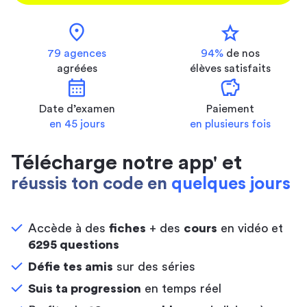
location_on
star
79 agences
94%
de nos
agréées
élèves satisfaits
calendar_month
savings
Date d’examen
Paiement
en 45 jours
en plusieurs fois
Télécharge notre app' et
réussis ton code en
quelques jours
Accède à des
fiches
+ des
cours
en vidéo et
6295 questions
Défie tes amis
sur des séries
Suis ta progression
en temps réel