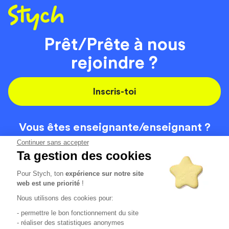
Prêt/Prête à nous
rejoindre ?
Inscris-toi
Vous êtes enseignante/
enseignant ?
On recrute
Continuer sans accepter
Ta gestion des cookies
Pour Stych, ton
expérience sur notre site
Code de la route
Contact
web est une priorité
!
Permis de conduire
Recrutement
Nous utilisons des cookies pour:
Permis CPF
CGV
- permettre le bon fonctionnement du site
Localisation
Mentions légales
- réaliser des statistiques anonymes