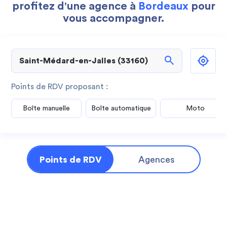
profitez d'une agence à
Bordeaux
pour
vous accompagner.
search
Points de RDV proposant :
Boîte manuelle
Boîte automatique
Moto
Points de RDV
Agences