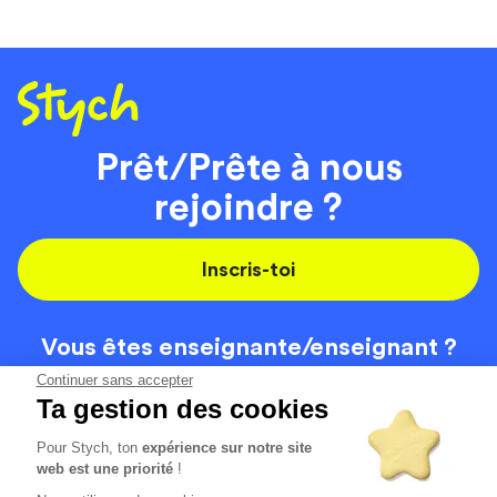
Prêt/Prête à nous
rejoindre ?
Inscris-toi
Vous êtes enseignante/
enseignant ?
On recrute
Continuer sans accepter
Ta gestion des cookies
Pour Stych, ton
expérience sur notre site
Code de la route
Contact
web est une priorité
!
Permis de conduire
Recrutement