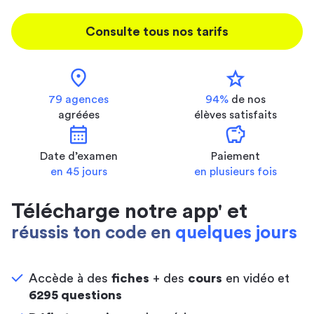
Consulte tous nos tarifs
location_on
star
79 agences
94%
de nos
agréées
élèves satisfaits
calendar_month
savings
Date d’examen
Paiement
en 45 jours
en plusieurs fois
Télécharge notre app' et
réussis ton code en
quelques jours
Accède à des
fiches
+ des
cours
en vidéo et
6295 questions