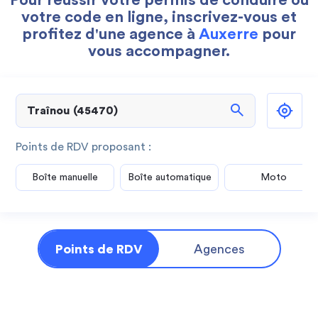
Pour réussir votre permis de conduire ou
votre code en ligne, inscrivez-vous et
profitez d'une agence à
Auxerre
pour
vous accompagner.
search
Points de RDV proposant :
Boîte manuelle
Boîte automatique
Moto
Points de RDV
Agences