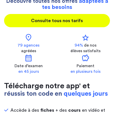
Découvre toutes nos offres
adaptées à
tes besoins
Consulte tous nos tarifs
location_on
star
79 agences
94%
de nos
agréées
élèves satisfaits
calendar_month
savings
Date d’examen
Paiement
en 45 jours
en plusieurs fois
Télécharge notre app' et
réussis ton code en
quelques jours
Accède à des
fiches
+ des
cours
en vidéo et