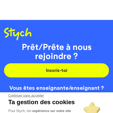
Prêt/Prête à nous
rejoindre ?
Inscris-toi
Vous êtes enseignante/
enseignant ?
On recrute
Continuer sans accepter
Ta gestion des cookies
Pour Stych, ton
expérience sur notre site
Code de la route
Contact