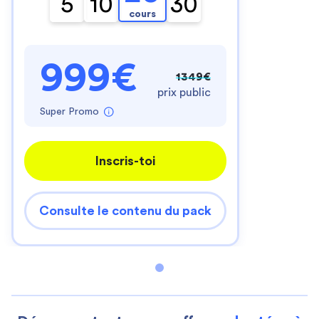
5
10
30
cours
999€
1349€
prix public
Super Promo
Inscris-toi
Consulte le contenu du pack