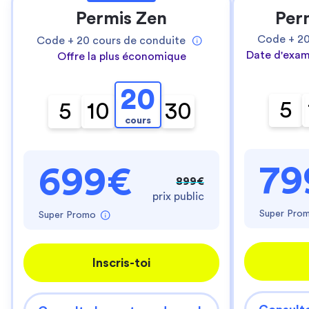
Permis Zen
Per
Code +
2
Code +
20
cours de conduite
Date d'exam
Offre la plus économique
20
5
5
10
30
cours
79
699€
899€
prix public
Super Pro
Super Promo
Inscris-toi