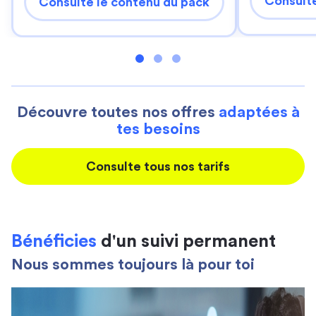
Consulte
Consulte le contenu du pack
Découvre toutes nos offres
adaptées à
tes besoins
Consulte tous nos tarifs
Bénéficies
d'un suivi permanent
Nous sommes toujours là pour toi