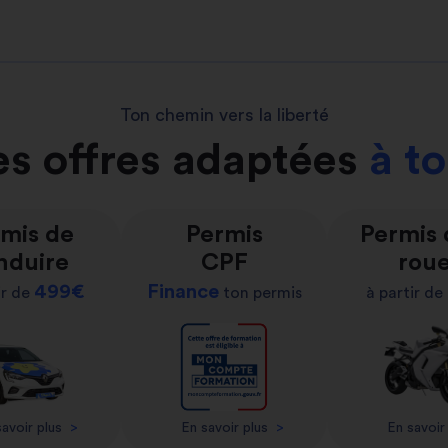
Ton chemin vers la liberté
s offres adaptées
à t
mis de
Permis
Permis
nduire
CPF
rou
499€
Finance
ir de
ton permis
à partir de
avoir plus
>
En savoir plus
>
En savoir