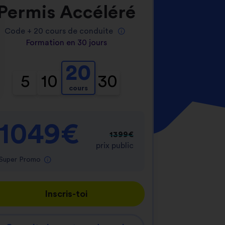
Permis Accéléré
Code +
20
cours de conduite
Formation en 30 jours
20
5
10
30
cours
nnalisez vos Options
er vos paramètres de confidentialité, en garantis
1049€
1399€
prix public
Super Promo
Inscris-toi