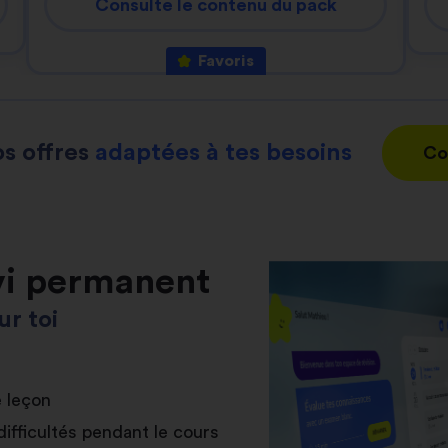
Consulte le contenu du pack
Favoris
s offres
adaptées à tes besoins
Co
vi permanent
r toi
e leçon
difficultés pendant le cours