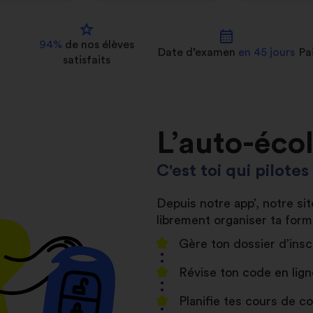
star
calendar_month
94%
de nos
élèves
Date d’examen
en 45 jours
Pa
satisfaits
L’auto-éco
C'est toi qui pilote
Depuis notre app’, notre s
librement organiser ta form
Gère ton dossier d’insc
Révise ton code en lign
Planifie tes cours de 