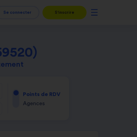
Se connecter
S'inscrire
69520)
tement
Points de RDV
Agences