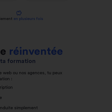
savings
iement
en plusieurs fois
le
réinventée
s ta formation
ite web ou nos agences, tu peux
ation :
ription
e
conduite simplement