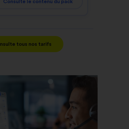
Consulte le contenu du pack
nsulte tous nos tarifs