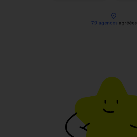
location_on
79 agences
agréées