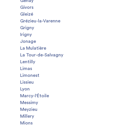
Genay
Givors
Gleizé
Grézieu-la-Varenne
Grigny
Irigny
Jonage
La Mulatière
La Tour-de-Salvagny
Lentilly
Limas
Limonest
Lissieu
Lyon
Marcy-l'Étoile
Messimy
Meyzieu
Millery
Mions