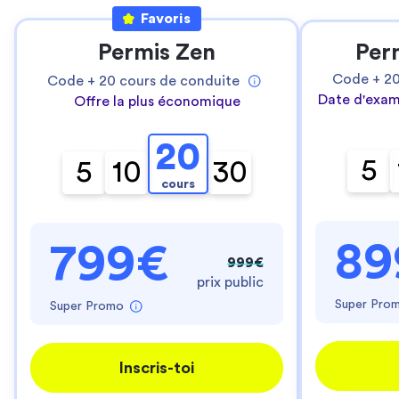
Favoris
Permis Zen
Per
Code +
2
Code +
20
cours de conduite
Date d'exam
Offre la plus économique
20
5
5
10
30
cours
89
799€
999€
prix public
Super Pro
Super Promo
Inscris-toi