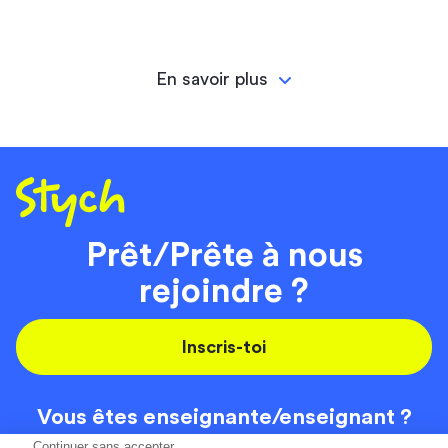
En savoir plus
Prêt/Prête à nous
rejoindre ?
Inscris-toi
Vous êtes enseignante/
enseignant ?
On recrute
Continuer sans accepter