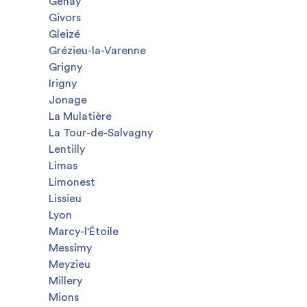
Genay
Givors
Gleizé
Grézieu-la-Varenne
Grigny
Irigny
Jonage
La Mulatière
La Tour-de-Salvagny
Lentilly
Limas
Limonest
Lissieu
Lyon
Marcy-l'Étoile
Messimy
Meyzieu
Millery
Mions