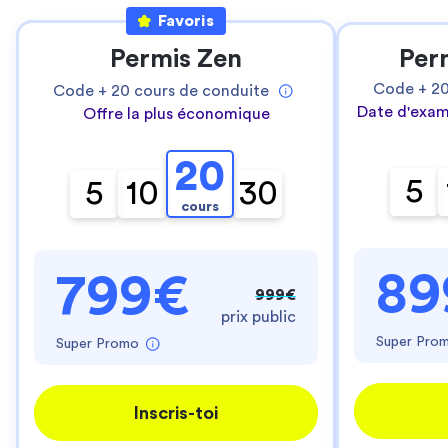
Favoris
Permis Zen
Per
Code +
2
Code +
20
cours de conduite
Date d'exam
Offre la plus économique
20
5
5
10
30
cours
89
799€
999€
prix public
Super Pro
Super Promo
Inscris-toi