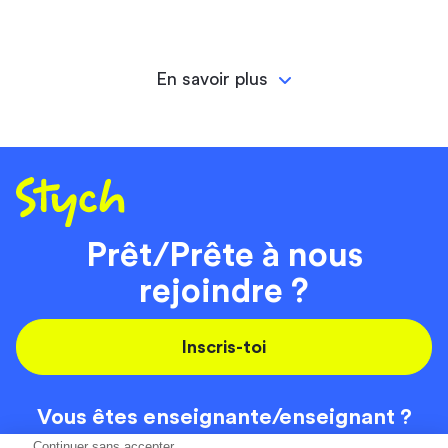
En savoir plus
Prêt/Prête à nous
rejoindre ?
Inscris-toi
Vous êtes enseignante/
enseignant ?
On recrute
Continuer sans accepter