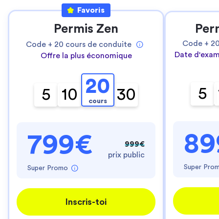
Favoris
Permis Zen
Per
Code +
2
Code +
20
cours de conduite
Date d'exam
Offre la plus économique
20
5
5
10
30
cours
89
799€
999€
prix public
Super Pro
Super Promo
Inscris-toi