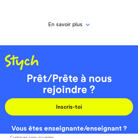
En savoir plus
Prêt/Prête à nous
rejoindre ?
Inscris-toi
Vous êtes enseignante/
enseignant ?
On recrute
Continuer sans accepter