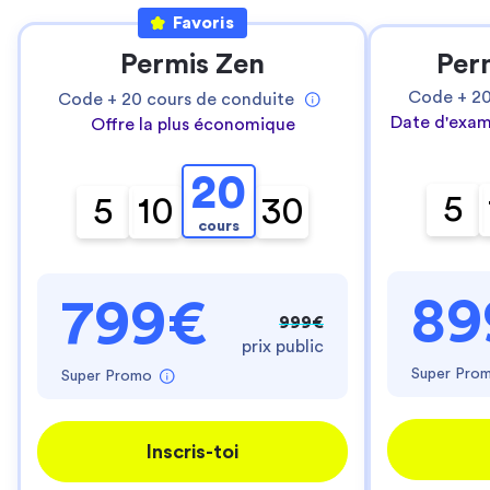
Favoris
Permis Zen
Per
Code +
2
Code +
20
cours de conduite
Date d'exam
Offre la plus économique
20
5
5
10
30
cours
89
799€
999€
prix public
Super Pro
Super Promo
Inscris-toi