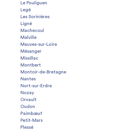
Le Pouliguen
Legé
Les Sorinières
Ligné
Machecoul
Malville
Mauves-sur-Loire
Mésanger
Missillac
Montbert
Montoir-de-Bretagne
Nantes
Nort-sur-Erdre
Nozay
Orvault
Oudon
Paimbœuf
Petit-Mars
Plessé