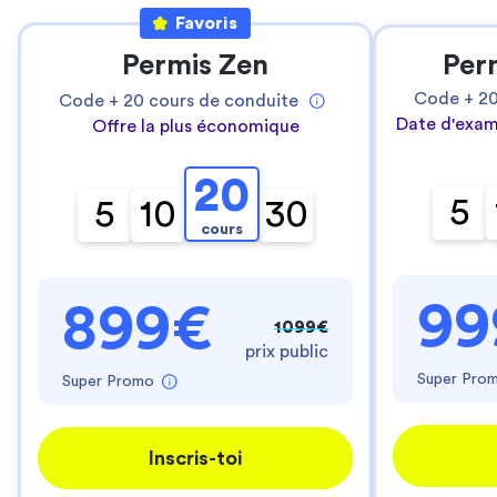
Favoris
Permis Zen
Per
Code +
2
Code +
20
cours de conduite
Date d'exam
Offre la plus économique
20
5
5
10
30
cours
99
899€
1099€
prix public
Super Pro
Super Promo
Inscris-toi