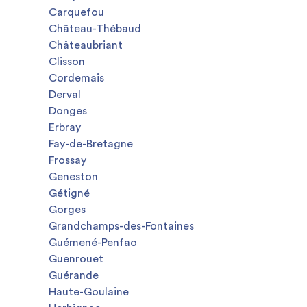
Carquefou
Château-Thébaud
Châteaubriant
Clisson
Cordemais
Derval
Donges
Erbray
Fay-de-Bretagne
Frossay
Geneston
Gétigné
Gorges
Grandchamps-des-Fontaines
Guémené-Penfao
Guenrouet
Guérande
Haute-Goulaine