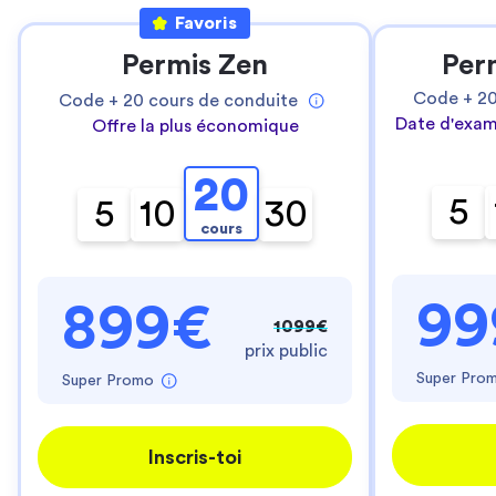
Favoris
Permis Zen
Per
Code +
2
Code +
20
cours de conduite
Date d'exam
Offre la plus économique
20
5
5
10
30
cours
99
899€
1099€
prix public
Super Pro
Super Promo
Inscris-toi