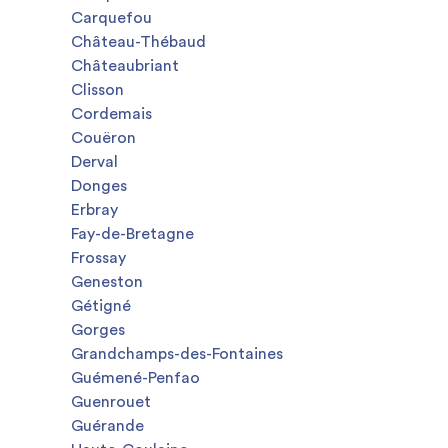
Carquefou
Château-Thébaud
Châteaubriant
Clisson
Cordemais
Couëron
Derval
Donges
Erbray
Fay-de-Bretagne
Frossay
Geneston
Gétigné
Gorges
Grandchamps-des-Fontaines
Guémené-Penfao
Guenrouet
Guérande