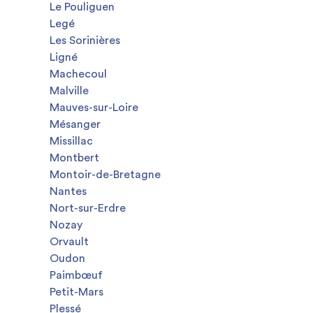
Le Pouliguen
Legé
Les Sorinières
Ligné
Machecoul
Malville
Mauves-sur-Loire
Mésanger
Missillac
Montbert
Montoir-de-Bretagne
Nantes
Nort-sur-Erdre
Nozay
Orvault
Oudon
Paimbœuf
Petit-Mars
Plessé