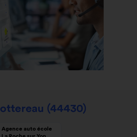
ottereau (44430)
Agence auto école
La Roche sur Yon