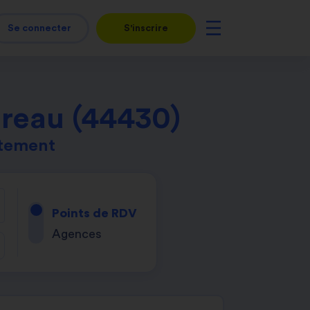
Se connecter
S'inscrire
ereau (44430)
rtement
Points de RDV
Agences