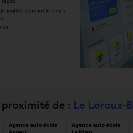
e leçon
difficultés pendant le cours
s.
ance
proximité de :
Le Loroux-B
Agence auto école
Agence auto école
Angers
Le Mans