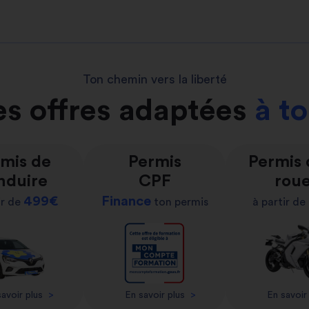
Ton chemin vers la liberté
s offres adaptées
à t
mis de
Permis
Permis
nduire
CPF
rou
499€
Finance
ir de
ton permis
à partir de
avoir plus
>
En savoir plus
>
En savoir