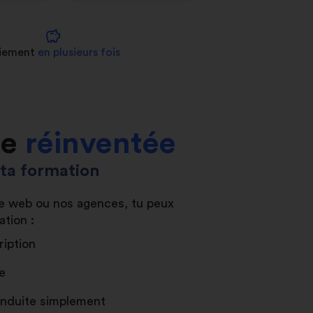
savings
iement
en plusieurs fois
le
réinventée
s ta formation
ite web ou nos agences, tu peux
ation :
ription
e
conduite simplement