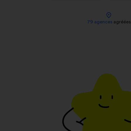
location_on
79 agences
agréées