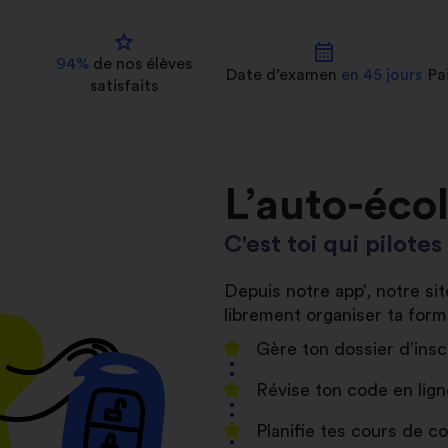
star
calendar_month
94%
de nos
élèves
Date d’examen
en 45 jours
Pa
satisfaits
L’auto-éco
C'est toi qui pilote
Depuis notre app’, notre s
librement organiser ta form
Gère ton dossier d’insc
Révise ton code en lign
Planifie tes cours de 