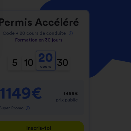
Permis Accéléré
Code +
20
cours de conduite
Formation en 30 jours
20
nnalisez vos Options
5
10
30
cours
er vos paramètres de confidentialité, en garantis
1149€
1499€
prix public
Super Promo
Inscris-toi