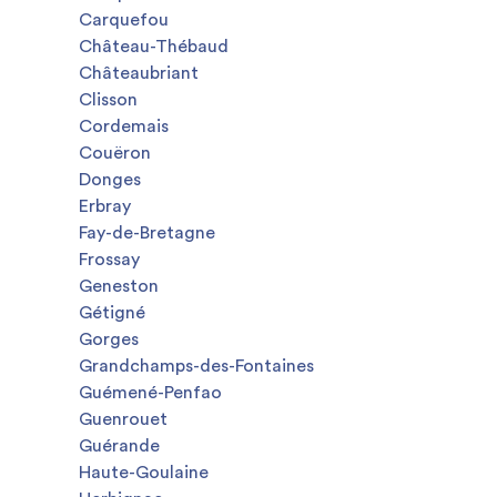
Carquefou
Château-Thébaud
Châteaubriant
Clisson
Cordemais
Couëron
Donges
Erbray
Fay-de-Bretagne
Frossay
Geneston
Gétigné
Gorges
Grandchamps-des-Fontaines
Guémené-Penfao
Guenrouet
Guérande
Haute-Goulaine