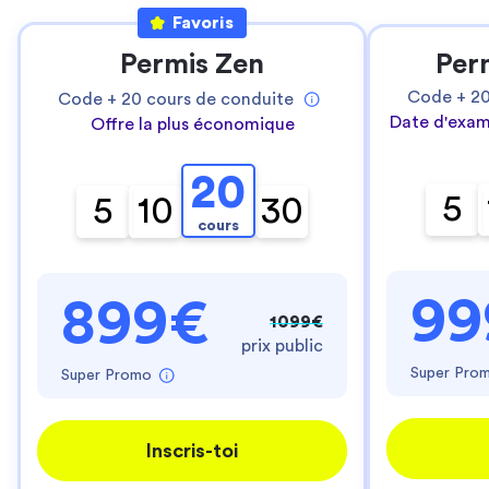
Favoris
Permis Zen
Per
Code +
2
Code +
20
cours de conduite
Date d'exam
Offre la plus économique
20
5
5
10
30
cours
99
899€
1099€
prix public
Super Pro
Super Promo
Inscris-toi