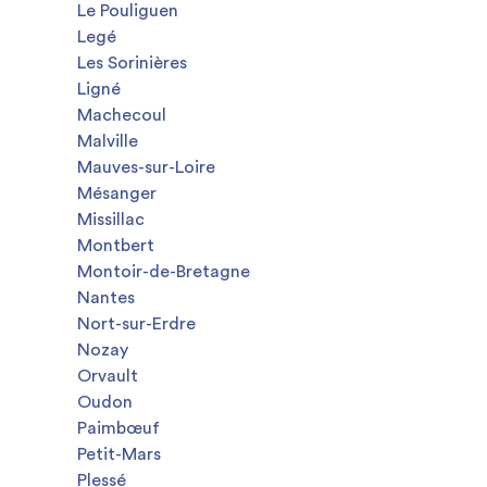
Le Pouliguen
Legé
Les Sorinières
Ligné
Machecoul
Malville
Mauves-sur-Loire
Mésanger
Missillac
Montbert
Montoir-de-Bretagne
Nantes
Nort-sur-Erdre
Nozay
Orvault
Oudon
Paimbœuf
Petit-Mars
Plessé