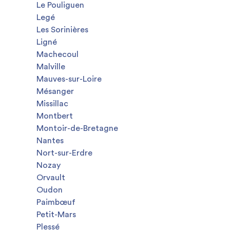
Le Pouliguen
Legé
Les Sorinières
Ligné
Machecoul
Malville
Mauves-sur-Loire
Mésanger
Missillac
Montbert
Montoir-de-Bretagne
Nantes
Nort-sur-Erdre
Nozay
Orvault
Oudon
Paimbœuf
Petit-Mars
Plessé