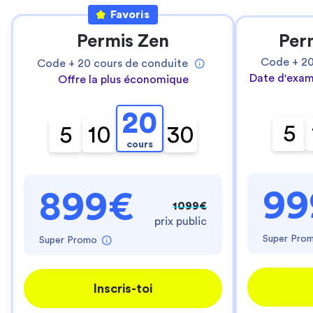
Favoris
Permis Zen
Per
Code +
2
Code +
20
cours de conduite
Date d'exam
Offre la plus économique
20
5
5
10
30
cours
99
899€
1099€
prix public
Super Pro
Super Promo
Inscris-toi