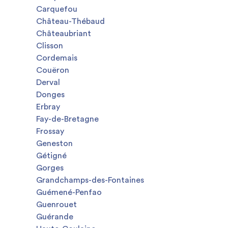
Carquefou
Château-Thébaud
Châteaubriant
Clisson
Cordemais
Couëron
Derval
Donges
Erbray
Fay-de-Bretagne
Frossay
Geneston
Gétigné
Gorges
Grandchamps-des-Fontaines
Guémené-Penfao
Guenrouet
Guérande