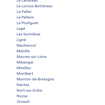
Le Landreau
Le Loroux-Bottereau
Le Pallet
Le Pellerin
Le Pouliguen
Legé
Les Sorinières
Ligné
Machecoul
Malville
Mauves-sur-Loire
Mésanger
Missillac
Montbert
Montoir-de-Bretagne
Nantes
Nort-sur-Erdre
Nozay
Orvault