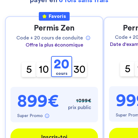
payer en
6 fois sans frais
Favoris
Permis Zen
Per
Code +
2
Code +
20
cours de conduite
Date d'exam
Offre la plus économique
20
5
5
10
30
cours
99
899€
1099€
prix public
Super Pro
Super Promo
Inscris-toi