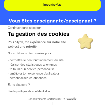
Inscris-toi
Vous êtes enseignante/
enseignant ?
On recrute
Continuer sans accepter
Ta gestion des cookies
Pour Stych, ton
expérience sur notre site
Code de la route
Contact
web est une priorité
!
Permis de conduire
Recrutement
Nous utilisons des cookies pour:
Permis CPF
CGV
- permettre le bon fonctionnement du site
Localisation
Mentions légales
- réaliser des statistiques anonymes
- te fournir un service personnalisé
- améliorer ton expérience d'utilisateur
Tous les avis clients
4.6/5 (51154 avis publiés)
- personnaliser les annonces
*selon étude interne disponible sur
https://www.stych.fr/etude
Es-tu d'accord ?
Comment sont calculés nos taux de réussite ?
Lire la politique de confidentialité
Nos taux de réussite sont calculés sur tous les élèves ayant
passé leur examen une ou deux fois au cours des 12 derniers
Consentements certifiés par
mois.