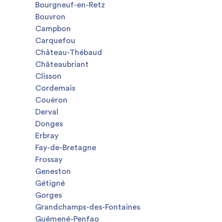
Bourgneuf-en-Retz
Bouvron
Campbon
Carquefou
Château-Thébaud
Châteaubriant
Clisson
Cordemais
Couëron
Derval
Donges
Erbray
Fay-de-Bretagne
Frossay
Geneston
Gétigné
Gorges
Grandchamps-des-Fontaines
Guémené-Penfao