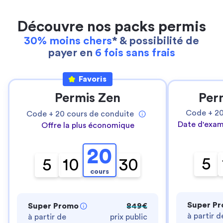
Découvre nos packs permis
30% moins chers
* & possibilité de
payer en
6 fois sans frais
Favoris
Permis Zen
Per
Code +
2
Code +
20
cours de conduite
Date d'exam
Offre la plus économique
20
5
5
10
30
cours
Super P
Super Promo
849€
à partir d
à partir de
prix public