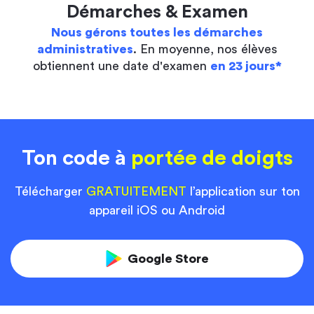
Démarches & Examen
Nous gérons toutes les démarches
administratives
. En moyenne, nos élèves
obtiennent une date d'examen
en 23 jours*
Ton code à
portée de doigts
Télécharger
GRATUITEMENT
l’application sur ton
appareil iOS ou Android
Google Store