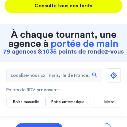
Consulte tous nos tarifs
À chaque tournant, une
agence à
portée de main
79
agences &
1035
points de rendez-vous
search
Points de RDV proposant :
Boîte manuelle
Boîte automatique
Moto