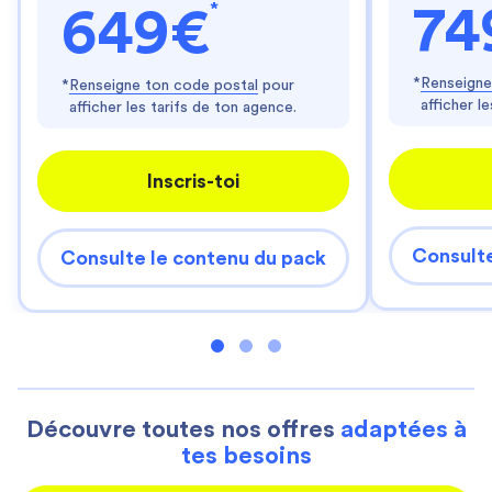
*
74
649€
*
Renseigne
*
Renseigne ton code postal
pour
afficher l
afficher les tarifs de ton agence.
Inscris-toi
Consulte
Consulte le contenu du pack
Découvre toutes nos offres
adaptées à
tes besoins