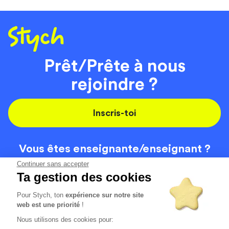
Prêt/Prête à nous
rejoindre ?
Inscris-toi
Vous êtes enseignante/
enseignant ?
On recrute
Continuer sans accepter
Ta gestion des cookies
Pour Stych, ton
expérience sur notre site
Code de la route
Contact
web est une priorité
!
Permis de conduire
Recrutement
Nous utilisons des cookies pour:
Permis CPF
CGV