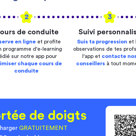
2
3
ours de conduite
Suivi personnali
serve en ligne
et profite
Suis ta progression
et 
n programme d'e-learning
observations de tes profs
édié sur notre app pour
l'app et
contacte no
imiser chaque cours de
conseillers
à tout mom
conduite
rtée de doigts
charger
GRATUITEMENT