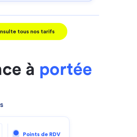
nsulte tous nos tarifs
nce à
portée
s
Points de RDV