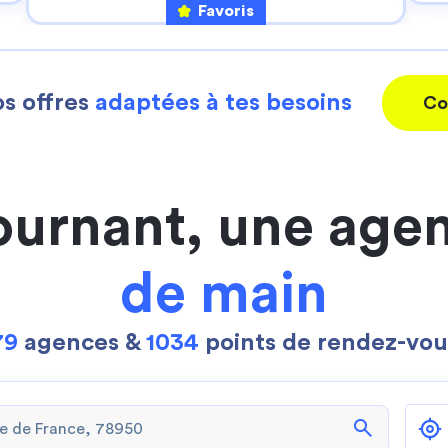
Favoris
s offres
adaptées à tes besoins
Co
ournant, une age
de main
79
agences &
1034
points de rendez-vou
search