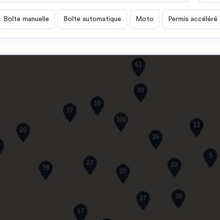
Boîte manuelle
Boîte automatique
Moto
Permis accéléré
61
70
10
37
300
13
20
26
5
27
22
39
20
35
27
17