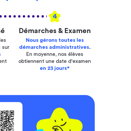
4
sé
Démarches & Examen
les
Nous gérons toutes les
 sur
démarches administratives
.
s
En moyenne, nos élèves
ent
obtiennent une date d'examen
en 23 jours*