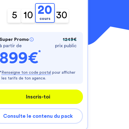
20
5
10
30
cours
Super Promo
1249€
à partir de
prix public
*
899€
nnalisez vos Options
er vos paramètres de confidentialité, en garantis
*
Renseigne ton code postal
pour afficher
les tarifs de ton agence.
Inscris-toi
Consulte le contenu du pack