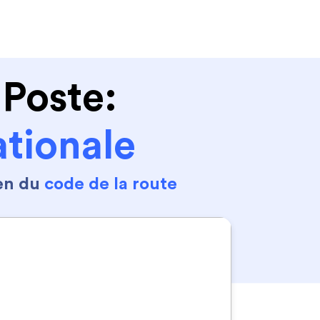
Se connecter
S'inscrire
 Poste:
tionale
en du
code de la route