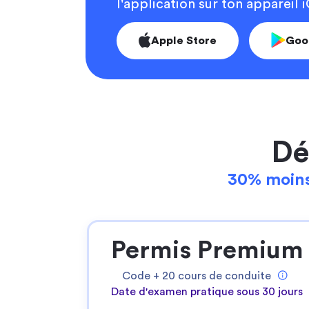
l'application sur ton appareil
Apple Store
Goo
Dé
30% moins
Permis Premium
Code +
20
cours de conduite
Date d'examen pratique sous 30 jours