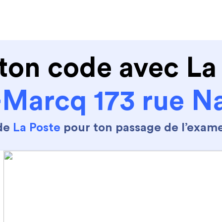
de conduire
Permis Moto
Où sommes nous ?
ton code avec La
-Marcq 173 rue Na
 de
La Poste
pour ton passage de l’exam