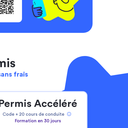
mis
sans frais
Permis Accéléré
Code +
20
cours de conduite
Formation en 30 jours