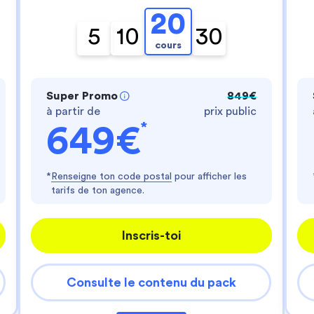
- te fournir un service personnalisé
- améliorer ton expérience d'utilisateur
20
- personnaliser les annonces
5
10
30
cours
Es-tu d'accord ?
Lire la politique de confidentialité
Consentements certifiés par
Super Promo
849€
à partir de
prix public
Je choisis
J'accepte
*
649€
Axeptio consent
Plateforme de Gestion du Consentement : Perso
Notre plateforme vous permet d'adapter et de gér
*
Renseigne ton code postal
pour afficher les
tarifs de ton agence.
Inscris-toi
Consulte le contenu du pack