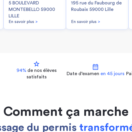
5 BOULEVARD
195 rue du Faubourg de
MONTEBELLO 59000
Roubaix 59000 Lille
LILLE
En savoir plus
>
En savoir plus
>
star
calendar_month
94%
de nos
élèves
Date d’examen
en 45 jours
Pa
satisfaits
Comment ça marche
ssage du permis
transformé