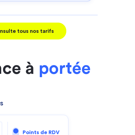
nsulte tous nos tarifs
nce à
portée
s
Points de RDV