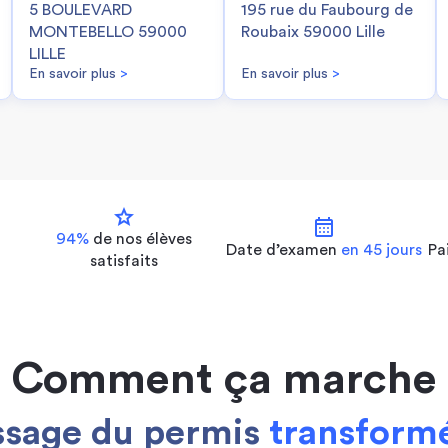
5 BOULEVARD
195 rue du Faubourg de
MONTEBELLO 59000
Roubaix 59000 Lille
LILLE
En savoir plus
>
En savoir plus
>
star
calendar_month
94%
de nos
élèves
Date d’examen
en 45 jours
Pa
satisfaits
Comment ça marche
ssage du permis
transformé