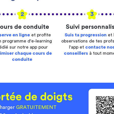
2
3
ours de conduite
Suivi personnali
serve en ligne
et profite
Suis ta progression
et 
n programme d'e-learning
observations de tes profs
édié sur notre app pour
l'app et
contacte no
imiser chaque cours de
conseillers
à tout mom
conduite
rtée de doigts
charger
GRATUITEMENT