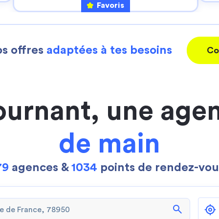
Favoris
s offres
adaptées à tes besoins
Co
ournant, une age
de main
79
agences &
1034
points de rendez-vou
search