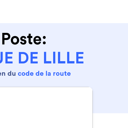
Se connecter
S'inscrire
 Poste:
E DE LILLE
en du
code de la route