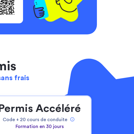
mis
sans frais
Permis Accéléré
Code +
20
cours de conduite
Formation en 30 jours