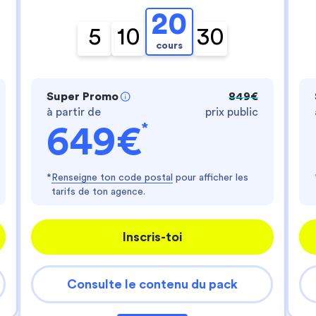
- te fournir un service personnalisé
- améliorer ton expérience d'utilisateur
20
- personnaliser les annonces
5
10
30
cours
Es-tu d'accord ?
Lire la politique de confidentialité
Consentements certifiés par
Super Promo
849€
à partir de
prix public
Je choisis
J'accepte
*
649€
Axeptio consent
Plateforme de Gestion du Consentement : Perso
Notre plateforme vous permet d'adapter et de gér
*
Renseigne ton code postal
pour afficher les
tarifs de ton agence.
Inscris-toi
Consulte le contenu du pack