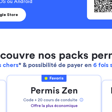
 iOS ou Android
gle Store
couvre nos packs per
 chers
* & possibilité de payer en
6 fois 
Continuer sans accepter
Ta gestion des cookies
Favoris
Pour Stych, ton
expérience sur notre site
Permis Zen
web est une priorité
!
Nous utilisons des cookies pour:
Code +
20
cours de conduite
- permettre le bon fonctionnement du site
Offre la plus économique
- réaliser des statistiques anonymes