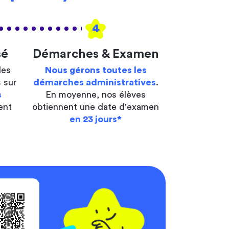
4
sé
Démarches & Examen
les
Nous gérons toutes les
 sur
démarches administratives
.
s
En moyenne, nos élèves
ent
obtiennent une date d'examen
en 23 jours*