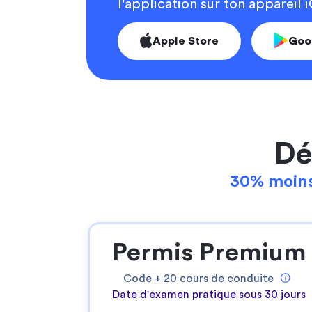
l'application sur ton appareil
Apple Store
Goo
Dé
30% moins
Permis Premium
Code +
20
cours de conduite
Date d'examen pratique sous 30 jours