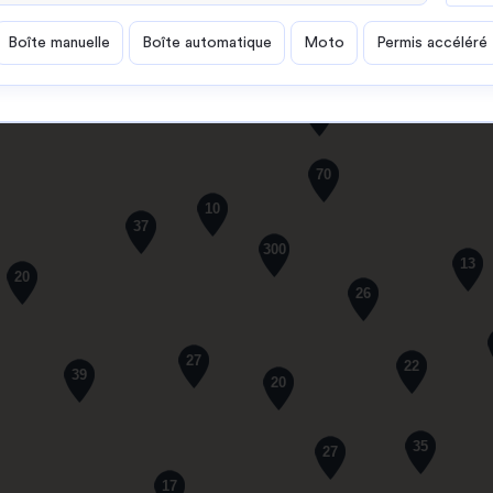
Boîte manuelle
Boîte automatique
Moto
Permis accéléré
61
70
10
37
300
13
20
26
27
22
39
20
35
27
17