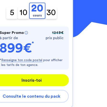
20
5
10
30
cours
Super Promo
1249€
à partir de
prix public
*
899€
nnalisez vos Options
er vos paramètres de confidentialité, en garantis
*
Renseigne ton code postal
pour afficher
les tarifs de ton agence.
Inscris-toi
Consulte le contenu du pack