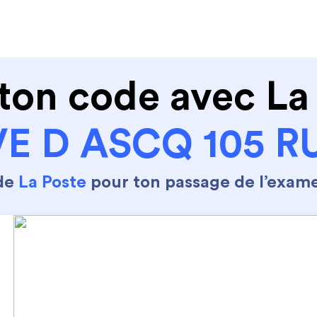
de conduire
Permis Moto
Où sommes nous ?
ton code avec La
E D ASCQ 105 RU
 de
La Poste
pour ton passage de l’exam