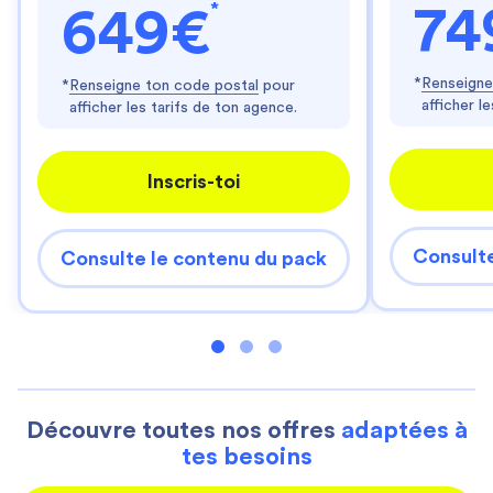
*
74
649€
*
Renseigne
*
Renseigne ton code postal
pour
afficher l
afficher les tarifs de ton agence.
Inscris-toi
Consulte
Consulte le contenu du pack
Découvre toutes nos offres
adaptées à
tes besoins