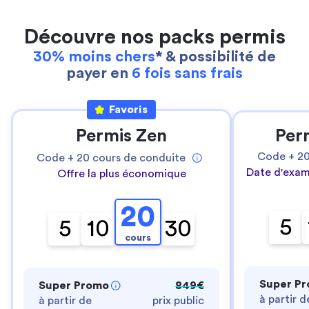
Découvre nos packs permis
30% moins chers
* & possibilité de
payer en
6 fois sans frais
Favoris
Permis Zen
Per
Code +
2
Code +
20
cours de conduite
Date d'exam
Offre la plus économique
20
5
5
10
30
cours
Super P
Super Promo
849€
à partir d
à partir de
prix public