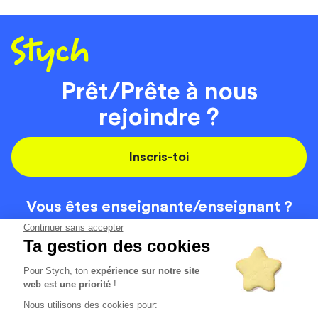
Prêt/Prête à nous
rejoindre ?
Inscris-toi
Vous êtes enseignante/
enseignant ?
On recrute
Continuer sans accepter
Ta gestion des cookies
Pour Stych, ton
expérience sur notre site
Code de la route
Contact
web est une priorité
!
Permis de conduire
Recrutement
Nous utilisons des cookies pour:
Permis CPF
CGV