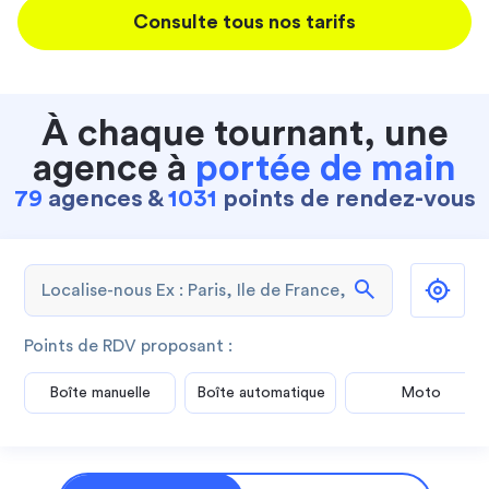
Consulte tous nos tarifs
À chaque tournant, une
agence à
portée de main
79
agences &
1031
points de rendez-vous
search
Points de RDV proposant :
Boîte manuelle
Boîte automatique
Moto