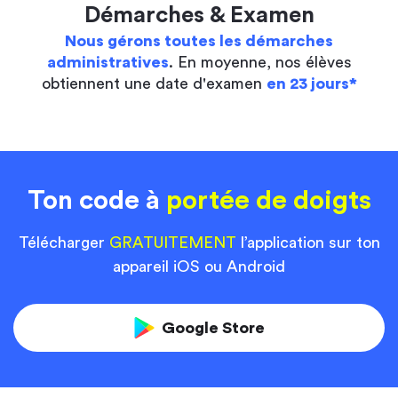
Démarches & Examen
Nous gérons toutes les démarches
administratives
. En moyenne, nos élèves
obtiennent une date d'examen
en 23 jours*
Ton code à
portée de doigts
Télécharger
GRATUITEMENT
l’application sur ton
appareil iOS ou Android
Google Store