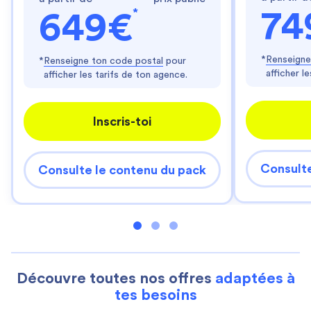
*
74
649€
*
Renseigne
*
Renseigne ton code postal
pour
afficher l
afficher les tarifs de ton agence.
Inscris-toi
Consulte
Consulte le contenu du pack
Découvre toutes nos offres
adaptées à
tes besoins