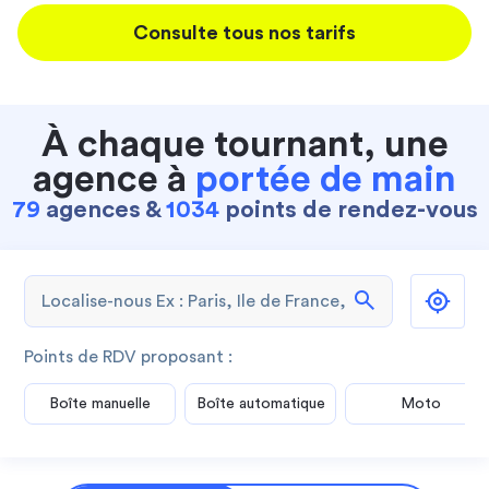
Consulte tous nos tarifs
À chaque tournant, une
agence à
portée de main
79
agences &
1034
points de rendez-vous
search
Points de RDV proposant :
Boîte manuelle
Boîte automatique
Moto