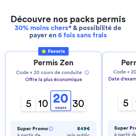
Découvre nos packs permis
30% moins chers
* & possibilité de
payer en
6 fois sans frais
Favoris
Permis Zen
Per
Code +
2
Code +
20
cours de conduite
Date d'exam
Offre la plus économique
20
5
5
10
30
cours
Super P
Super Promo
849€
à partir d
à partir de
prix public