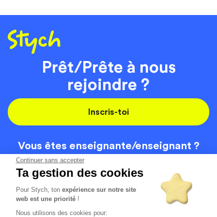
Prêt/Prête à nous
rejoindre ?
Inscris-toi
Vous êtes enseignante/
enseignant ?
On recrute
Continuer sans accepter
Ta gestion des cookies
Pour Stych, ton
expérience sur notre site
Code de la route
Contact
web est une priorité
!
Permis de conduire
Recrutement
Nous utilisons des cookies pour: