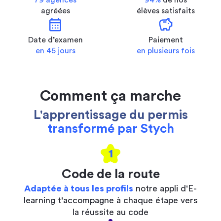
79 agences
94%
de nos
agréées
élèves satisfaits
calendar_month
savings
Date d’examen
Paiement
en 45 jours
en plusieurs fois
Comment ça marche
L'apprentissage du permis
transformé par Stych
1
Code de la route
Adaptée à tous les profils
notre appli d'E-
learning t'accompagne à chaque étape vers
la réussite au code