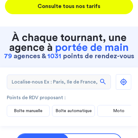
Consulte tous nos tarifs
À chaque tournant, une
agence à
portée de main
79
agences &
1031
points de rendez-vous
search
Points de RDV proposant :
Boîte manuelle
Boîte automatique
Moto