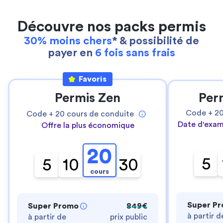
Découvre nos packs permis
30% moins chers
* & possibilité de
payer en
6 fois sans frais
Favoris
Permis Zen
Per
Code +
2
Code +
20
cours de conduite
Date d'exam
Offre la plus économique
20
5
5
10
30
cours
Super P
Super Promo
849€
à partir d
à partir de
prix public