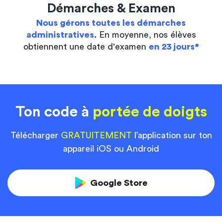
Démarches & Examen
Nous gérons toutes les démarches
administratives
. En moyenne, nos élèves
obtiennent une date d'examen
en 23 jours*
Ton code à
portée de doigts
Télécharger
GRATUITEMENT
l’application sur ton
appareil iOS ou Android
Google Store