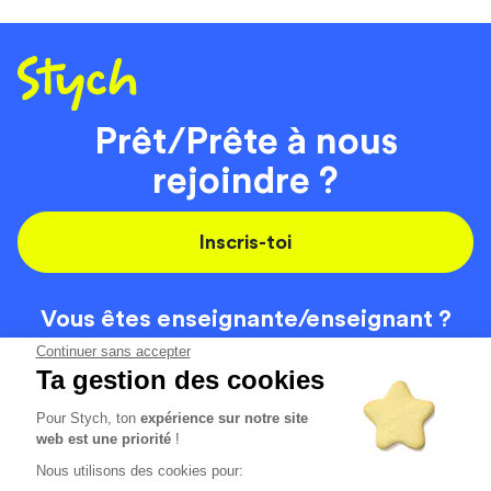
Prêt/Prête à nous
rejoindre ?
Inscris-toi
Vous êtes enseignante/
enseignant ?
On recrute
Continuer sans accepter
Ta gestion des cookies
Pour Stych, ton
expérience sur notre site
Code de la route
Contact
web est une priorité
!
Permis de conduire
Recrutement
Nous utilisons des cookies pour:
Permis CPF
CGV