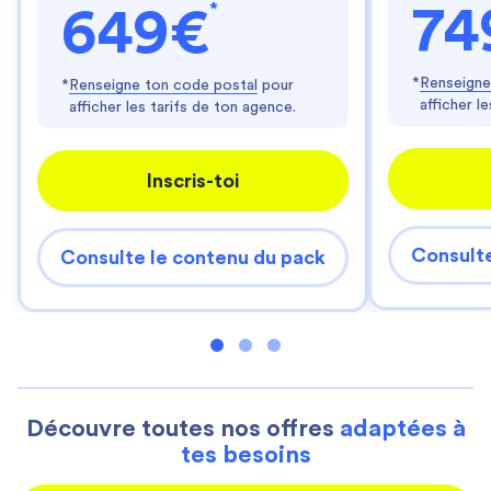
*
74
649€
*
Renseigne
*
Renseigne ton code postal
pour
afficher l
afficher les tarifs de ton agence.
Inscris-toi
Consulte
Consulte le contenu du pack
Découvre toutes nos offres
adaptées à
tes besoins