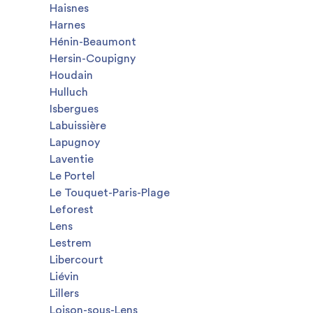
Haisnes
Harnes
Hénin-Beaumont
Hersin-Coupigny
Houdain
Hulluch
Isbergues
Labuissière
Lapugnoy
Laventie
Le Portel
Le Touquet-Paris-Plage
Leforest
Lens
Lestrem
Libercourt
Liévin
Lillers
Loison-sous-Lens