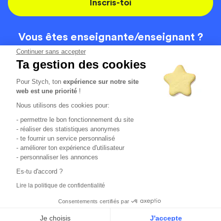
Inscris-toi
Vous êtes enseignante/
enseignant ?
On recrute
Continuer sans accepter
Ta gestion des cookies
Pour Stych, ton
expérience sur notre site
Code de la route
Contact
web est une priorité
!
Permis de conduire
Recrutement
Nous utilisons des cookies pour:
Permis CPF
CGV
- permettre le bon fonctionnement du site
Localisation
Mentions légales
- réaliser des statistiques anonymes
- te fournir un service personnalisé
- améliorer ton expérience d'utilisateur
Tous les avis clients
4.6/5 (51154 avis publiés)
- personnaliser les annonces
*selon étude interne disponible sur
https://www.stych.fr/etude
Es-tu d'accord ?
Comment sont calculés nos taux de réussite ?
Lire la politique de confidentialité
Nos taux de réussite sont calculés sur tous les élèves ayant
passé leur examen une ou deux fois au cours des 12 derniers
Consentements certifiés par
mois.
Je choisis
J'accepte