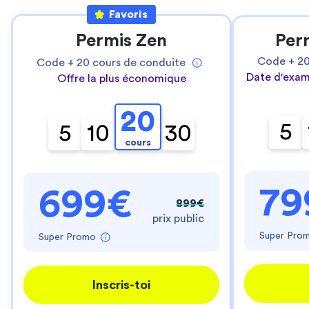
Favoris
Permis Zen
Per
Code +
2
Code +
20
cours de conduite
Date d'exam
Offre la plus économique
20
5
5
10
30
cours
79
699€
899€
prix public
Super Pro
Super Promo
Inscris-toi