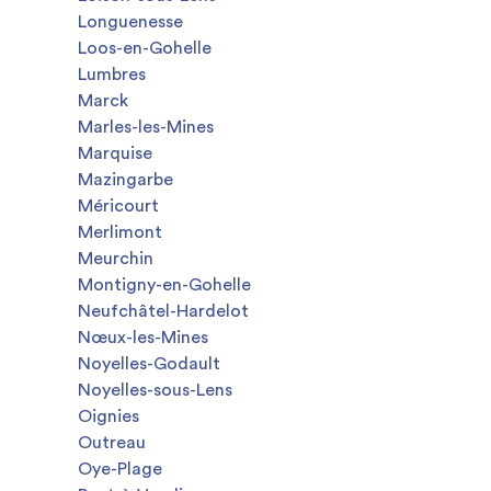
Longuenesse
Loos-en-Gohelle
Lumbres
Marck
Marles-les-Mines
Marquise
Mazingarbe
Méricourt
Merlimont
Meurchin
Montigny-en-Gohelle
Neufchâtel-Hardelot
Nœux-les-Mines
Noyelles-Godault
Noyelles-sous-Lens
Oignies
Outreau
Oye-Plage