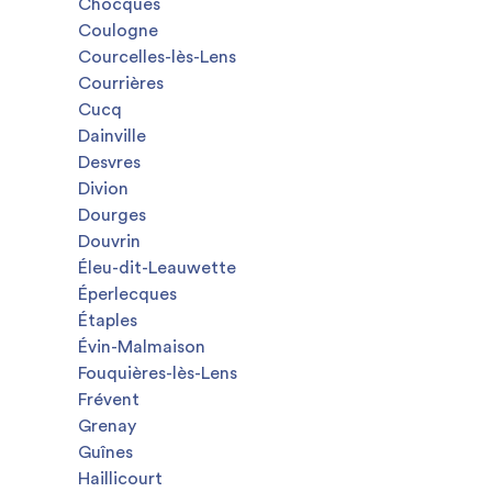
Chocques
Coulogne
Courcelles-lès-Lens
Courrières
Cucq
Dainville
Desvres
Divion
Dourges
Douvrin
Éleu-dit-Leauwette
Éperlecques
Étaples
Évin-Malmaison
Fouquières-lès-Lens
Frévent
Grenay
Guînes
Haillicourt