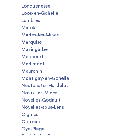
Longuenesse
Loos-en-Gohelle
Lumbres
Marck
Marles-les-Mines
Marquise
Mazingarbe
Méricourt
Merlimont
Meurchin
Montigny-en-Gohelle
Neufchâtel-Hardelot
Nœux-les-Mines
Noyelles-Godault
Noyelles-sous-Lens
Oignies
Outreau
Oye-Plage