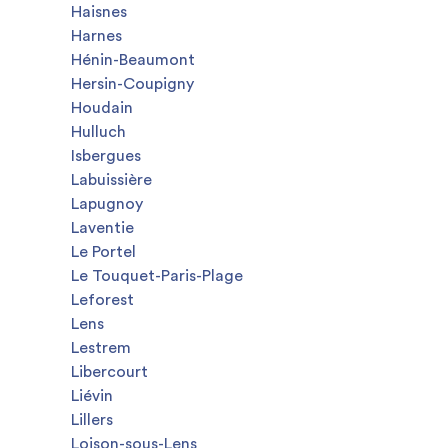
Haisnes
Harnes
Hénin-Beaumont
Hersin-Coupigny
Houdain
Hulluch
Isbergues
Labuissière
Lapugnoy
Laventie
Le Portel
Le Touquet-Paris-Plage
Leforest
Lens
Lestrem
Libercourt
Liévin
Lillers
Loison-sous-Lens