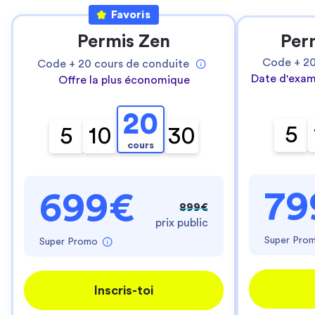
Favoris
Permis Zen
Per
Code +
2
Code +
20
cours de conduite
Date d'exam
Offre la plus économique
20
5
5
10
30
cours
79
699€
899€
prix public
Super Pro
Super Promo
Inscris-toi