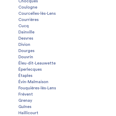
Chocques
Coulogne
Courcelles-lès-Lens
Courrières
Cucq
Dainville
Desvres
Divion
Dourges
Douvrin
Éleu-dit-Leauwette
Éperlecques
Étaples
Évin-Malmaison
Fouquières-lès-Lens
Frévent
Grenay
Guînes
Haillicourt