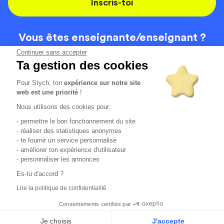
Inscris-toi
Vous êtes enseignante/
enseignant ?
On recrute
Continuer sans accepter
Ta gestion des cookies
Pour Stych, ton
expérience sur notre site
Code de la route
Contact
web est une priorité
!
Permis de conduire
Recrutement
Nous utilisons des cookies pour:
Permis CPF
CGV
- permettre le bon fonctionnement du site
Localisation
Mentions légales
- réaliser des statistiques anonymes
- te fournir un service personnalisé
- améliorer ton expérience d'utilisateur
Tous les avis clients
4.6/5 (51148 avis publiés)
- personnaliser les annonces
*selon étude interne disponible sur
https://www.stych.fr/etude
Es-tu d'accord ?
Comment sont calculés nos taux de réussite ?
Lire la politique de confidentialité
Nos taux de réussite sont calculés sur tous les élèves ayant
passé leur examen une ou deux fois au cours des 12 derniers
Consentements certifiés par
mois.
Je choisis
J'accepte