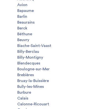
Avion
Bapaume
Barlin
Beaurains
Berck
Béthune
Beuvry
Biache-Saint-Vaast
Billy-Berclau
Billy-Montigny
Blendecques
Boulogne-sur-Mer
Brebières
Bruay-la-Buissière
Bully-les-Mines
Burbure
Calais
Calonne-Ricouart