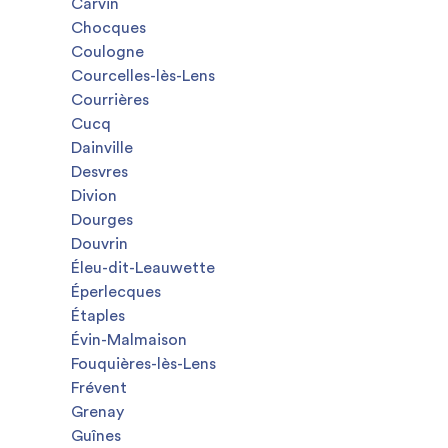
Carvin
Chocques
Coulogne
Courcelles-lès-Lens
Courrières
Cucq
Dainville
Desvres
Divion
Dourges
Douvrin
Éleu-dit-Leauwette
Éperlecques
Étaples
Évin-Malmaison
Fouquières-lès-Lens
Frévent
Grenay
Guînes