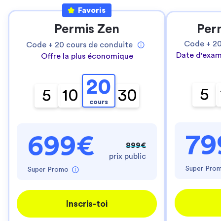
Favoris
Permis Zen
Per
Code +
2
Code +
20
cours de conduite
Date d'exam
Offre la plus économique
20
5
5
10
30
cours
79
699€
899€
prix public
Super Pro
Super Promo
Inscris-toi