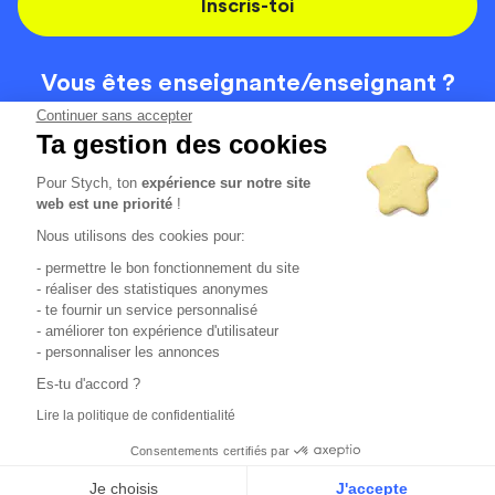
Inscris-toi
Vous êtes enseignante/
enseignant ?
On recrute
Continuer sans accepter
Ta gestion des cookies
Pour Stych, ton
expérience sur notre site
Code de la route
Contact
web est une priorité
!
Permis de conduire
Recrutement
Nous utilisons des cookies pour:
Permis CPF
CGV
- permettre le bon fonctionnement du site
Localisation
Mentions légales
- réaliser des statistiques anonymes
- te fournir un service personnalisé
- améliorer ton expérience d'utilisateur
Tous les avis clients
4.6/5 (51136 avis publiés)
- personnaliser les annonces
*selon étude interne disponible sur
https://www.stych.fr/etude
Es-tu d'accord ?
Comment sont calculés nos taux de réussite ?
Lire la politique de confidentialité
Nos taux de réussite sont calculés sur tous les élèves ayant
passé leur examen une ou deux fois au cours des 12 derniers
Consentements certifiés par
mois.
Je choisis
J'accepte