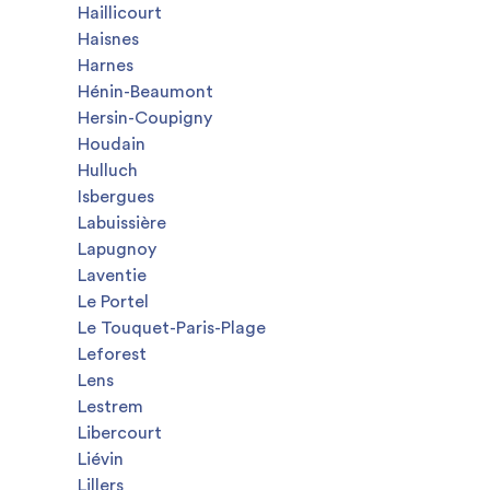
Haillicourt
Haisnes
Harnes
Hénin-Beaumont
Hersin-Coupigny
Houdain
Hulluch
Isbergues
Labuissière
Lapugnoy
Laventie
Le Portel
Le Touquet-Paris-Plage
Leforest
Lens
Lestrem
Libercourt
Liévin
Lillers