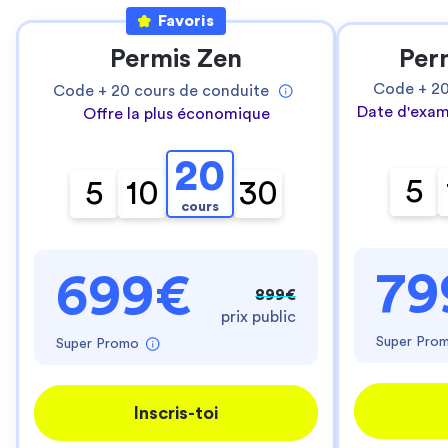
Favoris
Permis Zen
Per
Code +
2
Code +
20
cours de conduite
Date d'exam
Offre la plus économique
20
5
5
10
30
cours
79
699€
899€
prix public
Super Pro
Super Promo
Inscris-toi