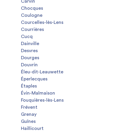
Carvin
Chocques
Coulogne
Courcelles-lès-Lens
Courrières
Cucq
Dainville
Desvres
Dourges
Douvrin
Éleu-dit-Leauwette
Éperlecques
Étaples
Évin-Malmaison
Fouquières-lès-Lens
Frévent
Grenay
Guînes
Haillicourt