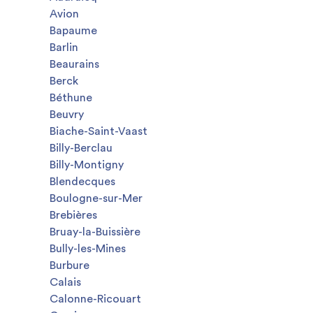
Avion
Bapaume
Barlin
Beaurains
Berck
Béthune
Beuvry
Biache-Saint-Vaast
Billy-Berclau
Billy-Montigny
Blendecques
Boulogne-sur-Mer
Brebières
Bruay-la-Buissière
Bully-les-Mines
Burbure
Calais
Calonne-Ricouart