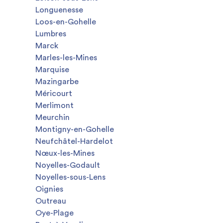
Longuenesse
Loos-en-Gohelle
Lumbres
Marck
Marles-les-Mines
Marquise
Mazingarbe
Méricourt
Merlimont
Meurchin
Montigny-en-Gohelle
Neufchâtel-Hardelot
Nœux-les-Mines
Noyelles-Godault
Noyelles-sous-Lens
Oignies
Outreau
Oye-Plage