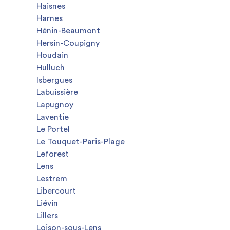
Haisnes
Harnes
Hénin-Beaumont
Hersin-Coupigny
Houdain
Hulluch
Isbergues
Labuissière
Lapugnoy
Laventie
Le Portel
Le Touquet-Paris-Plage
Leforest
Lens
Lestrem
Libercourt
Liévin
Lillers
Loison-sous-Lens