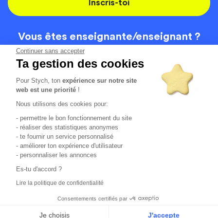
Inscris-toi
Vous êtes enseignante/
enseignant ?
On recrute
Continuer sans accepter
Ta gestion des cookies
Pour Stych, ton
expérience sur notre site
Code de la route
Contact
web est une priorité
!
Permis de conduire
Recrutement
Nous utilisons des cookies pour:
Permis CPF
CGV
- permettre le bon fonctionnement du site
Localisation
Mentions légales
- réaliser des statistiques anonymes
- te fournir un service personnalisé
- améliorer ton expérience d'utilisateur
Tous les avis clients
4.6/5 (51136 avis publiés)
- personnaliser les annonces
*selon étude interne disponible sur
https://www.stych.fr/etude
Es-tu d'accord ?
Comment sont calculés nos taux de réussite ?
Lire la politique de confidentialité
Nos taux de réussite sont calculés sur tous les élèves ayant
passé leur examen une ou deux fois au cours des 12 derniers
Consentements certifiés par
mois.
Je choisis
J'accepte