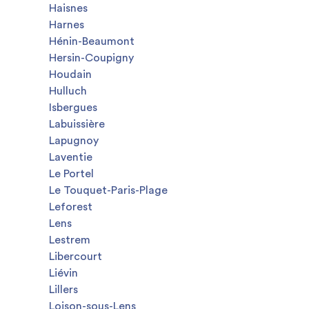
Haisnes
Harnes
Hénin-Beaumont
Hersin-Coupigny
Houdain
Hulluch
Isbergues
Labuissière
Lapugnoy
Laventie
Le Portel
Le Touquet-Paris-Plage
Leforest
Lens
Lestrem
Libercourt
Liévin
Lillers
Loison-sous-Lens