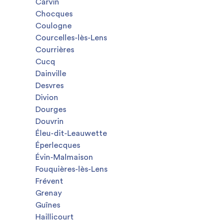
Carvin
Chocques
Coulogne
Courcelles-lès-Lens
Courrières
Cucq
Dainville
Desvres
Divion
Dourges
Douvrin
Éleu-dit-Leauwette
Éperlecques
Évin-Malmaison
Fouquières-lès-Lens
Frévent
Grenay
Guînes
Haillicourt