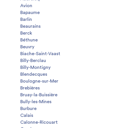
Avion
Bapaume
Barlin
Beaurains
Berck
Béthune
Beuvry
Biache-Saint-Vaast
Billy-Berclau
Billy-Montigny
Blendecques
Boulogne-sur-Mer
Brebières
Bruay-la-Buissière
Bully-les-Mines
Burbure
Calais
Calonne-Ricouart