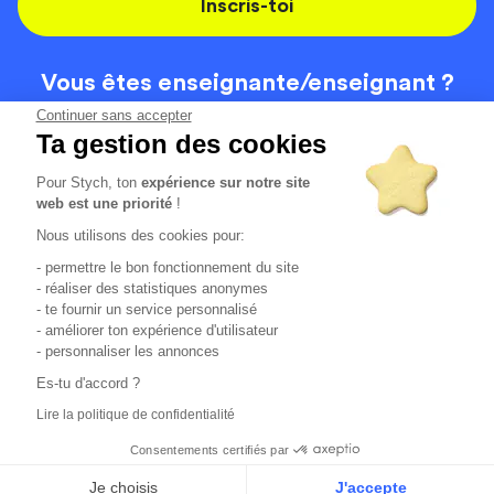
Inscris-toi
Vous êtes enseignante/
enseignant ?
On recrute
Continuer sans accepter
Ta gestion des cookies
Pour Stych, ton
expérience sur notre site
Code de la route
Contact
web est une priorité
!
Permis de conduire
Recrutement
Nous utilisons des cookies pour:
Permis CPF
CGV
- permettre le bon fonctionnement du site
Localisation
Mentions légales
- réaliser des statistiques anonymes
- te fournir un service personnalisé
- améliorer ton expérience d'utilisateur
Tous les avis clients
4.6/5 (51136 avis publiés)
- personnaliser les annonces
*selon étude interne disponible sur
https://www.stych.fr/etude
Es-tu d'accord ?
Comment sont calculés nos taux de réussite ?
Lire la politique de confidentialité
Nos taux de réussite sont calculés sur tous les élèves ayant
passé leur examen une ou deux fois au cours des 12 derniers
Consentements certifiés par
mois.
Je choisis
J'accepte