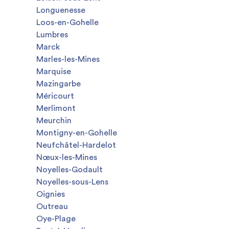
Longuenesse
Loos-en-Gohelle
Lumbres
Marck
Marles-les-Mines
Marquise
Mazingarbe
Méricourt
Merlimont
Meurchin
Montigny-en-Gohelle
Neufchâtel-Hardelot
Nœux-les-Mines
Noyelles-Godault
Noyelles-sous-Lens
Oignies
Outreau
Oye-Plage