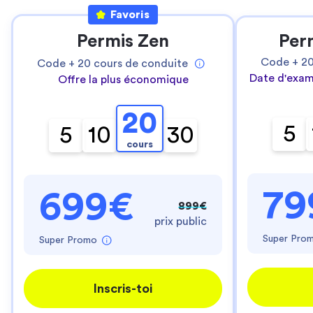
Favoris
Permis Zen
Per
Code +
2
Code +
20
cours de conduite
Date d'exam
Offre la plus économique
20
5
5
10
30
cours
79
699€
899€
prix public
Super Pro
Super Promo
Inscris-toi