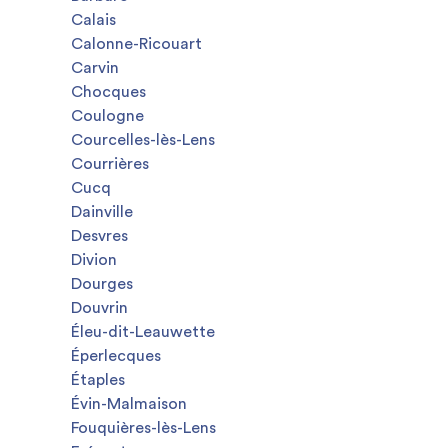
Calais
Calonne-Ricouart
Carvin
Chocques
Coulogne
Courcelles-lès-Lens
Courrières
Cucq
Dainville
Desvres
Divion
Dourges
Douvrin
Éleu-dit-Leauwette
Éperlecques
Étaples
Évin-Malmaison
Fouquières-lès-Lens