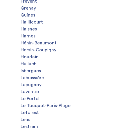
Frévent
Grenay
Guînes
Haillicourt
Haisnes
Harnes
Hénin-Beaumont
Hersin-Coupigny
Houdain
Hulluch
Isbergues
Labuissière
Lapugnoy
Laventie
Le Portel
Le Touquet-Paris-Plage
Leforest
Lens
Lestrem