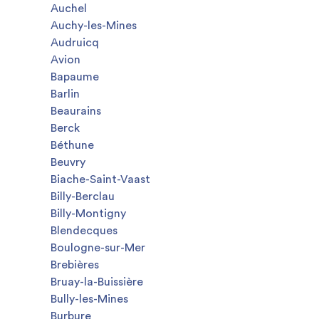
Auchel
Auchy-les-Mines
Audruicq
Avion
Bapaume
Barlin
Beaurains
Berck
Béthune
Beuvry
Biache-Saint-Vaast
Billy-Berclau
Billy-Montigny
Blendecques
Boulogne-sur-Mer
Brebières
Bruay-la-Buissière
Bully-les-Mines
Burbure