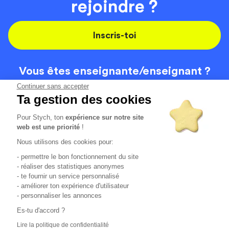
rejoindre ?
Inscris-toi
Vous êtes enseignante/
enseignant ?
On recrute
Continuer sans accepter
Ta gestion des cookies
Pour Stych, ton
expérience sur notre site
Code de la route
Contact
web est une priorité
!
Permis de conduire
Recrutement
Nous utilisons des cookies pour:
Permis CPF
CGV
- permettre le bon fonctionnement du site
Localisation
Mentions légales
- réaliser des statistiques anonymes
- te fournir un service personnalisé
- améliorer ton expérience d'utilisateur
Tous les avis clients
4.6/5 (51148 avis publiés)
- personnaliser les annonces
*selon étude interne disponible sur
https://www.stych.fr/etude
Es-tu d'accord ?
Comment sont calculés nos taux de réussite ?
Lire la politique de confidentialité