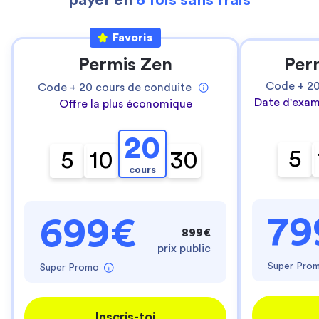
payer en
6 fois sans frais
Favoris
Permis Zen
Per
Code +
2
Code +
20
cours de conduite
Date d'exam
Offre la plus économique
20
5
5
10
30
cours
79
699€
899€
prix public
Super Pro
Super Promo
Inscris-toi