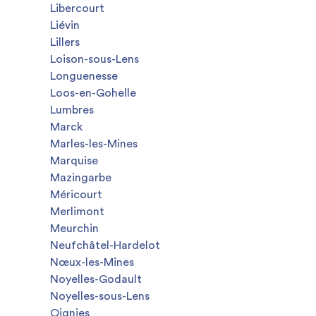
Libercourt
Liévin
Lillers
Loison-sous-Lens
Longuenesse
Loos-en-Gohelle
Lumbres
Marck
Marles-les-Mines
Marquise
Mazingarbe
Méricourt
Merlimont
Meurchin
Neufchâtel-Hardelot
Nœux-les-Mines
Noyelles-Godault
Noyelles-sous-Lens
Oignies